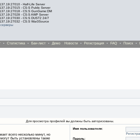
137.19:27010 - Half-Life Server
137.19:27015 - CS:S Public Server
.137.19:27018 - CS:S GunGame:DM
.137.19:27028 - CS:S AWP Server
.137.19:27030 - CS:S DUST2 24/7
.137.19:27032 - CS:S War3Source
 серверы
т
•
Статистика
•
Бан-лист
•
Демо
Новости
•
Регистрация
•
FAQ
•
Поиск
•
Для просмотра профилей вы должны быть авторизованы.
Имя пользователя:
Регистр
ает всего несколько минут, но
могут быть установлены также
Пароль: