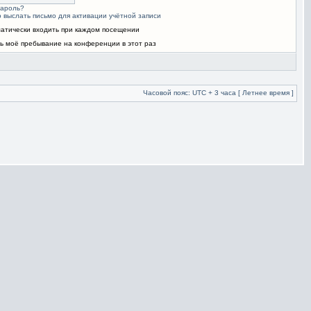
пароль?
 выслать письмо для активации учётной записи
атически входить при каждом посещении
ь моё пребывание на конференции в этот раз
Часовой пояс: UTC + 3 часа [ Летнее время ]