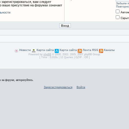
 зарегистрироваться, вам следует
Забыли 
то ваше присутствие на форумах означает
Повторно
ьности
Автом
Скрыт
Новости
Карта сайта
Карта сайта
Лента RSS
Каналы
Powered by
phpBB
© 2000, 2002, 2005, 2007 phpBB Group.
[ Time : 0.019s | 12 Queries | GZIP : Off ]
 на форуме, авторизуйтесь.
Зарегистрироваться
Войти