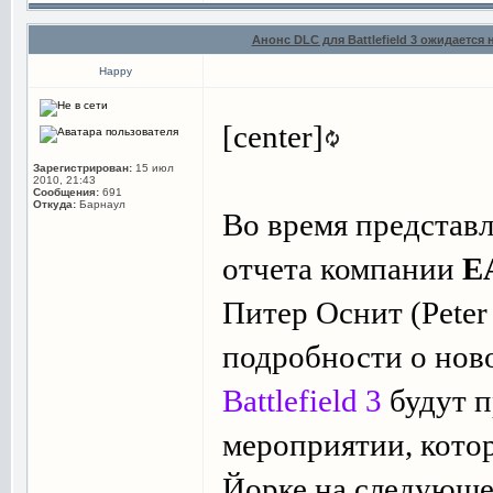
Анонс DLC для Battlefield 3 ожидается
Happy
[center]
Зарегистрирован:
15 июл
2010, 21:43
Сообщения:
691
Откуда:
Барнаул
Во время представ
отчета компании
Е
Питер Оснит (Peter
подробности о но
Battlefield 3
будут п
мероприятии, котор
Йорке на следующе