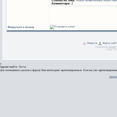
Ссылка на тему:
Новое геймплейное видео Alien
Комментари:
1
Вернуться к началу
Новости
Карта сайт
Powered by
phpBB
[ Time : 0.
×
Здравствуйте, Гость!
Для полноценного доступа к форуму Вам необходимо зарегистрироваться. Если вы уже зарегистрированы
Зарег