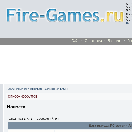
5.9.
5.9.
5.9
5.9
5.9
5.9
Все
Сайт
•
Статистика
•
Бан-лист
•
Де
Сообщения без ответов
|
Активные темы
Список форумов
Новости
Страница
2
из
2
[ Сообщений: 9 ]
Дата выхода РС-версии A