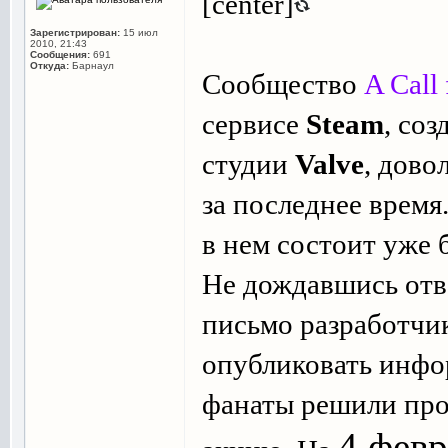
[center]
Зарегистрирован:
15 июл
2010, 21:43
Сообщения:
691
Откуда:
Барнаул
Сообщество
A Call
сервисе
Steam
, со
студии
Valve
, дово
за последнее время
в нем состоит уже 
Не дождавшись отв
письмо разработчи
опубликовать инф
фанаты решили пр
4 февр