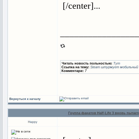
[/center]...
________________
Читать новость польностью:
Тут
Ссылка на тему:
Steam штурмует мобильный
Комментари:
7
Вернуться к началу
Группа фанатов Half-Life 3 вновь пытае
Happy