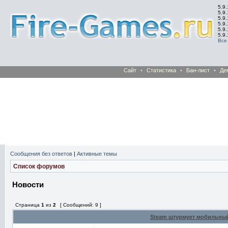
5.9.
5.9.
5.9
5.9
5.9
5.9
Все
Сайт
•
Статистика
•
Бан-лист
•
Де
Сообщения без ответов
|
Активные темы
Список форумов
Новости
Страница
1
из
2
[ Сообщений: 9 ]
Steam штурмует мобильны