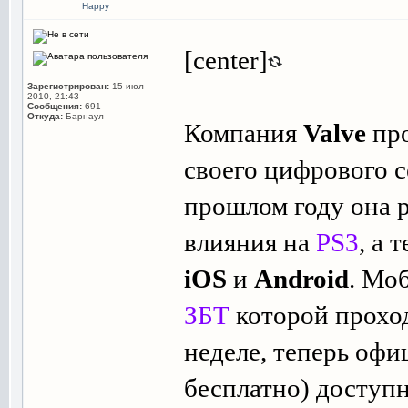
Happy
[center]
Зарегистрирован:
15 июл
2010, 21:43
Сообщения:
691
Откуда:
Барнаул
Компания
Valve
про
своего цифрового 
прошлом году она 
влияния на
PS3
, а 
iOS
и
Android
. Мо
ЗБТ
которой прохо
неделе, теперь офи
бесплатно) доступн