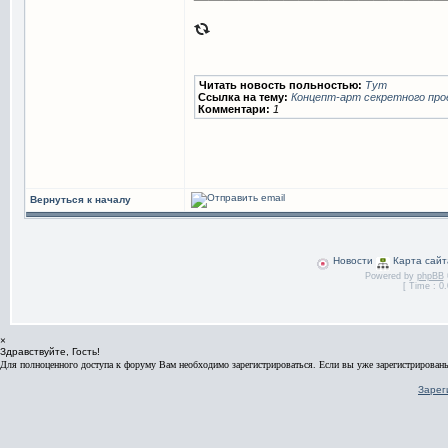
Читать новость польностью:
Тут
Ссылка на тему:
Концепт-арт секретного про
Комментари:
1
Вернуться к началу
Новости
Карта сайт
Powered by
phpBB
[ Time : 0.
×
Здравствуйте, Гость!
Для полноценного доступа к форуму Вам необходимо зарегистрироваться. Если вы уже зарегистрированы
Зарег