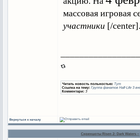
акцию. На
массовая игровая с
участники
[/center].
________________
Читать новость польностью:
Тут
Ссылка на тему:
Группа фанатов Half-Life 3 
Комментари:
3
Вернуться к началу
Скриншоты Risen 2: Dark Waters –