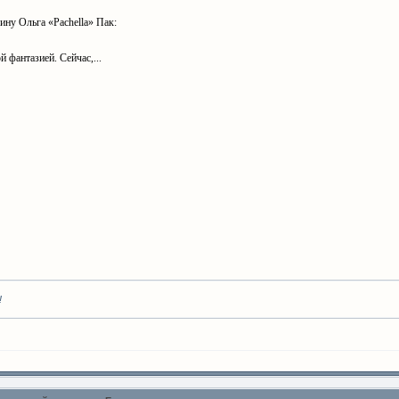
ину Ольга «
Pachella
» Пак:
 фантазией. Сейчас,...
!