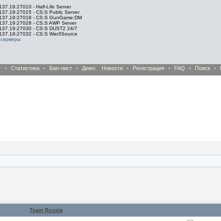
137.19:27010 - Half-Life Server
137.19:27015 - CS:S Public Server
.137.19:27018 - CS:S GunGame:DM
.137.19:27028 - CS:S AWP Server
.137.19:27030 - CS:S DUST2 24/7
.137.19:27032 - CS:S War3Source
 серверы
т
•
Статистика
•
Бан-лист
•
Демо
Новости
•
Регистрация
•
FAQ
•
Поиск
•
Team Russia