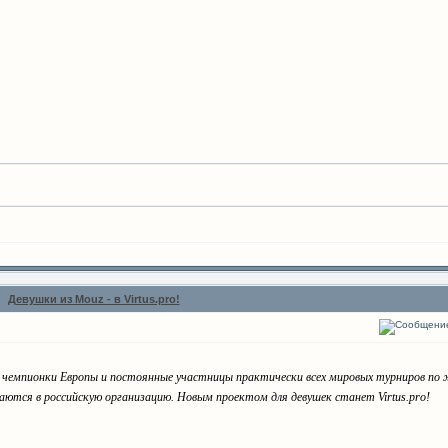
Девушки из Mouz - в Virtus.pro!
чемпионки Европы и постоянные участницы практически всех мировых турниров по же
аются в российскую организацию. Новым проектом для девушек станет Virtus.pro!