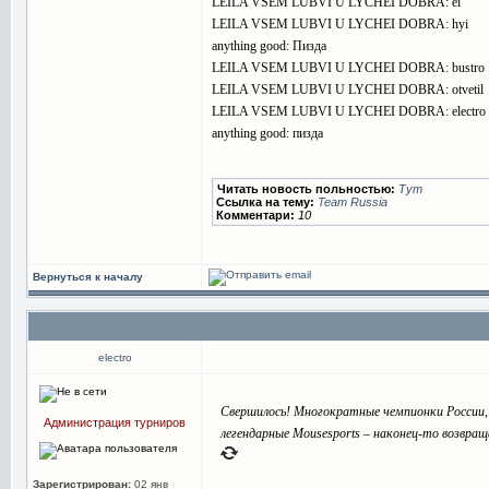
LEILA VSEM LUBVI U LYCHEI DOBRA: ei
LEILA VSEM LUBVI U LYCHEI DOBRA: hyi
anything good: Пизда
LEILA VSEM LUBVI U LYCHEI DOBRA: bustro
LEILA VSEM LUBVI U LYCHEI DOBRA: otvetil
LEILA VSEM LUBVI U LYCHEI DOBRA: electro
anything good: пизда
Читать новость польностью:
Тут
Ссылка на тему:
Team Russia
Комментари:
10
Вернуться к началу
electro
Свершилось! Многократные чемпионки России, 
Администрация турниров
легендарные Mousesports – наконец-то возвращ
Зарегистрирован:
02 янв