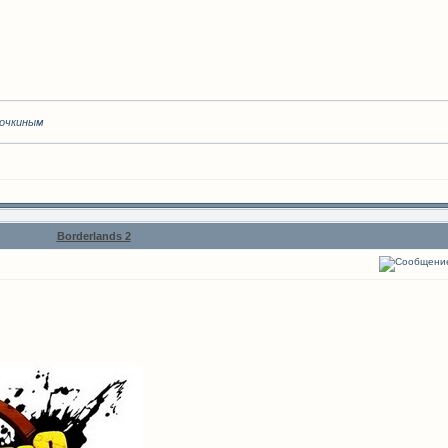
вочкиным
Borderlands 2