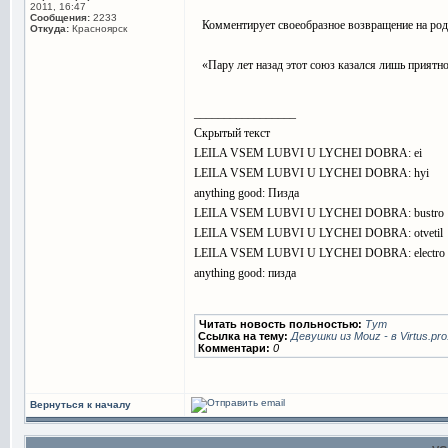
2011, 16:47
Сообщения:
2233
Комментирует своеобразное возвращение на род
Откуда:
Красноярск
«Пару лет назад этот союз казался лишь приятной
_________________
Скрытый текст
LEILA VSEM LUBVI U LYCHEI DOBRA: ei
LEILA VSEM LUBVI U LYCHEI DOBRA: hyi
anything good: Пизда
LEILA VSEM LUBVI U LYCHEI DOBRA: bustro
LEILA VSEM LUBVI U LYCHEI DOBRA: otvetil
LEILA VSEM LUBVI U LYCHEI DOBRA: electro
anything good: пизда
Читать новость польностью:
Тут
Ссылка на тему:
Девушки из Mouz - в Virtus.pro
Комментари:
0
Вернуться к началу