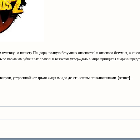
 путевку на планету Пандора, полную безумных опасностей и опасного безумия, анонсир
 по карманам убиенных вражин и всячески утверждать в мире принципы анархии предст
варухи, устроенной четырьмя жадными до денег и славы приключенцами. [/center]...