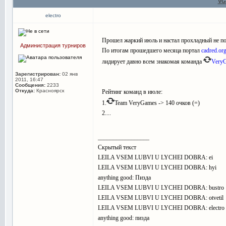
VG
electro
Прошел жаркий июль и настал прохладный не по
Администрация турниров
По итогам прошедшего месяца портал
cadred.or
лидирует давно всем знакомая команда
Very
Зарегистрирован:
02 янв
2011, 16:47
Сообщения:
2233
Откуда:
Красноярск
Рейтинг команд в июле:
1.
Team VeryGames -> 140 очков (=)
2....
_________________
Скрытый текст
LEILA VSEM LUBVI U LYCHEI DOBRA: ei
LEILA VSEM LUBVI U LYCHEI DOBRA: hyi
anything good: Пизда
LEILA VSEM LUBVI U LYCHEI DOBRA: bustro
LEILA VSEM LUBVI U LYCHEI DOBRA: otvetil
LEILA VSEM LUBVI U LYCHEI DOBRA: electro
anything good: пизда