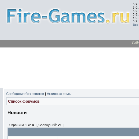
5.9.
5.9.
5.9
5.9
5.9
5.9
Все
Сай
Сообщения без ответов
|
Активные темы
Список форумов
Новости
Страница
1
из
5
[ Сообщений: 21 ]