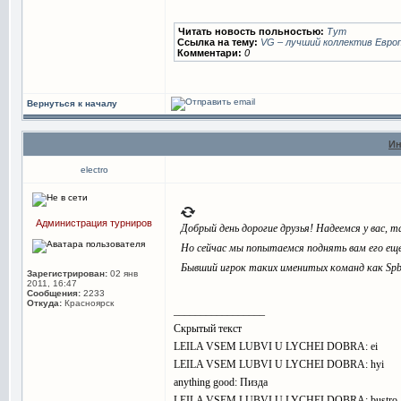
Читать новость польностью:
Тут
Ссылка на тему:
VG – лучший коллектив Евро
Комментари:
0
Вернуться к началу
Ин
electro
Администрация турниров
Добрый день дорогие друзья! Надеемся у вас, т
Но сейчас мы попытаемся поднять вам его ещ
Бывший игрок таких именитых команд как Spb.
Зарегистрирован:
02 янв
2011, 16:47
Сообщения:
2233
Откуда:
Красноярск
_________________
Скрытый текст
LEILA VSEM LUBVI U LYCHEI DOBRA: ei
LEILA VSEM LUBVI U LYCHEI DOBRA: hyi
anything good: Пизда
LEILA VSEM LUBVI U LYCHEI DOBRA: bustro