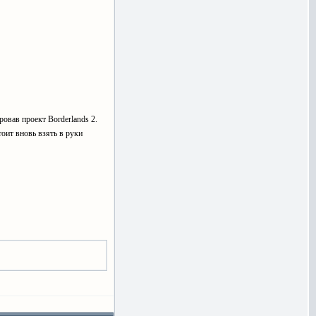
овав проект Borderlands 2.
оит вновь взять в руки