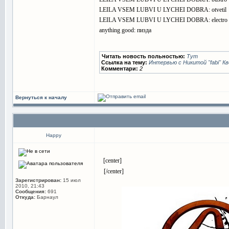
LEILA VSEM LUBVI U LYCHEI DOBRA: otvetil
LEILA VSEM LUBVI U LYCHEI DOBRA: electro
anything good: пизда
Читать новость польностью:
Тут
Ссылка на тему:
Интервью с Никитой "fabi" К
Комментари:
2
Вернуться к началу
Happy
[center]
*
*
[/center]
*
Зарегистрирован:
15 июл
2010, 21:43
Сообщения:
691
Откуда:
Барнаул