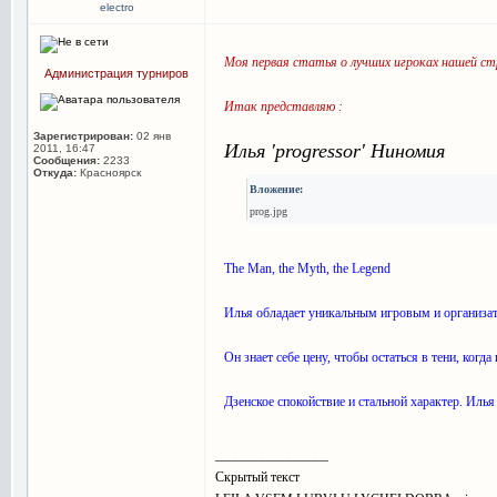
electro
Моя первая статья о лучших игроках нашей стр
Администрация турниров
Итак представляю :
Зарегистрирован:
02 янв
Илья 'progressor' Ниномия
2011, 16:47
Сообщения:
2233
Откуда:
Красноярск
Вложение:
prog.jpg
The Man, the Myth, the Legend
Илья обладает уникальным игровым и организат
Он знает себе цену, чтобы остаться в тени, когд
Дзенское спокойствие и стальной характер. Илья
_________________
Скрытый текст