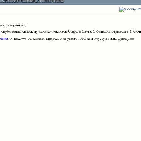
 – лучший коллектив Европы в июле
-летнему август.
g
опубликовал список лучших коллективов Старого Света. С большим отрывом в 140 очк
Games
, и, похоже, остальным еще долго не удастся обогнать неуступчивых французов.