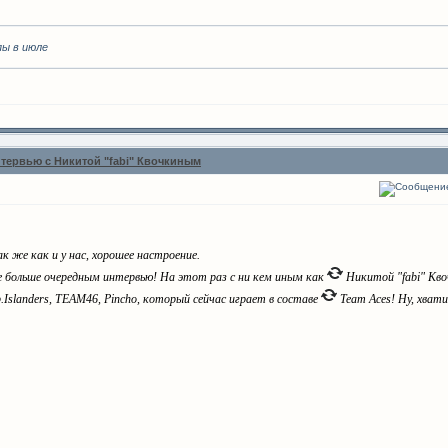
пы в июле
тервью с Никитой "fabi" Квочкиным
ак же как и у нас, хорошее настроение.
е больше очередным интервью! На этот раз с ни кем иным как
Никитой "fabi" Кв
Islanders, TEAM46, Pincho, который сейчас играет в составе
Team Aces! Ну, хват