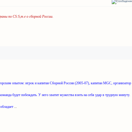
аны по CS:S,т.е о сборной России.
орским опытом: игрок и капитан Сборной России (2005-07), капитан MGC, организатор 
а команда будет побеждать. У него хватит мужества взять на себя удар в трудную минуту.
 обладает
...