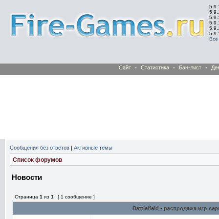
5.9.
5.9.
5.9
5.9
5.9
5.9
Все
Сайт
•
Статистика
•
Бан-лист
•
Де
Сообщения без ответов
|
Активные темы
Список форумов
Новости
Страница
1
из
1
[ 1 сообщение ]
Battlefield - распродажа игр сер