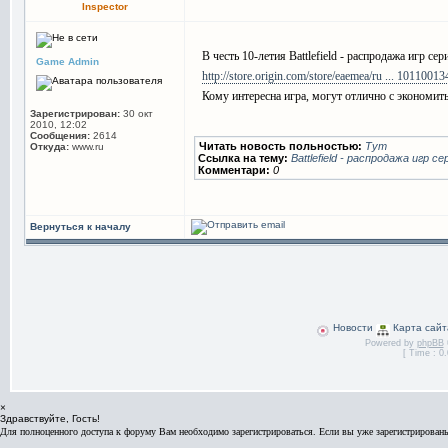
Inspector
В честь 10-летия Battlefield - распродажа игр сер
Game Admin
http://store.origin.com/store/eaemea/ru ... 10110013
Кому интересна игра, могут отлично с экономит
Зарегистрирован:
30 окт
2010, 12:02
Сообщения:
2614
Читать новость польностью:
Тут
Откуда:
www.ru
Ссылка на тему:
Battlefield - распродажа игр се
Комментари:
0
Вернуться к началу
Новости
Карта сайт
Powered by
phpBB
[ Time : 0.
×
Здравствуйте, Гость!
Для полноценного доступа к форуму Вам необходимо зарегистрироваться. Если вы уже зарегистрированы