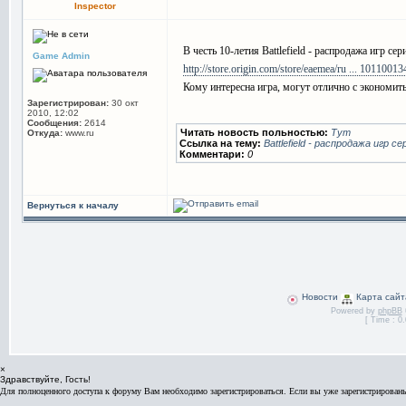
Inspector
В честь 10-летия Battlefield - распродажа игр сер
Game Admin
http://store.origin.com/store/eaemea/ru ... 10110013
Кому интересна игра, могут отлично с экономит
Зарегистрирован:
30 окт
2010, 12:02
Сообщения:
2614
Читать новость польностью:
Тут
Откуда:
www.ru
Ссылка на тему:
Battlefield - распродажа игр се
Комментари:
0
Вернуться к началу
Новости
Карта сайт
Powered by
phpBB
[ Time : 0.
×
Здравствуйте, Гость!
Для полноценного доступа к форуму Вам необходимо зарегистрироваться. Если вы уже зарегистрированы