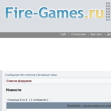
5.9.
5.9.
5.9
5.9
5.9
5.9
Все
Сайт
•
Статистика
•
Бан-лист
•
Де
Сообщения без ответов
|
Активные темы
Список форумов
Новости
Страница
1
из
1
[ 1 сообщение ]
Battlefield - распродажа игр сер