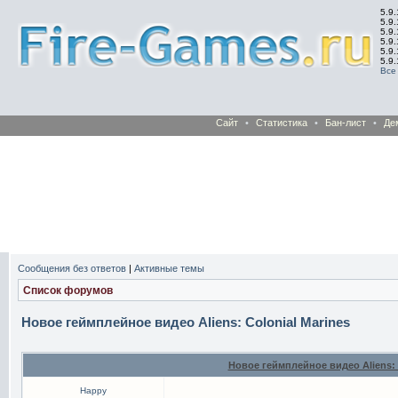
5.9.
5.9.
5.9
5.9
5.9
5.9
Все
Сайт
•
Статистика
•
Бан-лист
•
Де
Сообщения без ответов
|
Активные темы
Список форумов
Новое геймплейное видео Aliens: Colonial Marines
Новое геймплейное видео Aliens: 
Happy