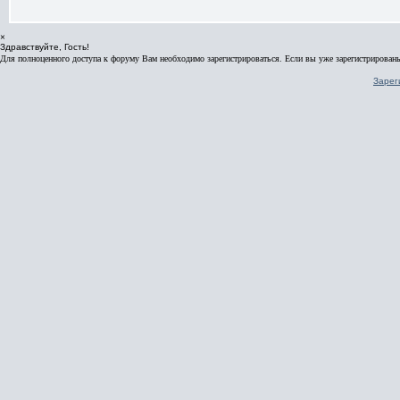
×
Здравствуйте, Гость!
Для полноценного доступа к форуму Вам необходимо зарегистрироваться. Если вы уже зарегистрированы
Зарег