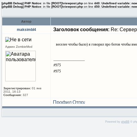
[phpBB Debug] PHP Notice
: in file
[ROOT]/viewpost.php
on line
440
:
Undefined variable: no
[phpBB Debug] PHP Notice
: in file
[ROOT]/viewpost.php
on line
450
:
Undefined variable: no
Автор
Заголовок сообщения:
Re: Сервер
maksimbI4
веселее чтобы было) я говорил про ботов чтобы вме
Админ ZombieMod
_________________
#975
#975
Зарегистрирован:
01 янв
2011, 16:13
Сообщения:
327
Powered by
phpBB
© php