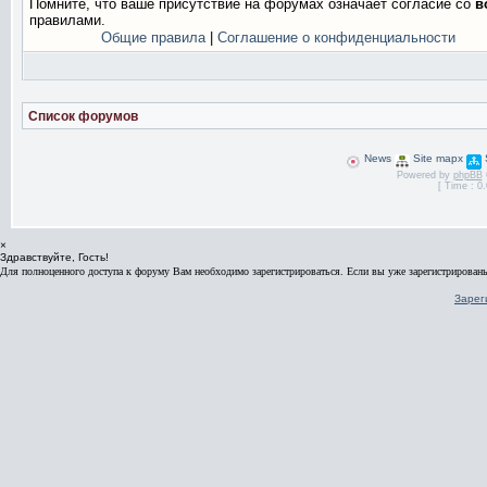
Помните, что ваше присутствие на форумах означает согласие со
в
правилами.
Общие правила
|
Соглашение о конфиденциальности
Список форумов
News
Site mapx
Powered by
phpBB
[ Time : 0.
×
Здравствуйте, Гость!
Для полноценного доступа к форуму Вам необходимо зарегистрироваться. Если вы уже зарегистрированы
Зарег