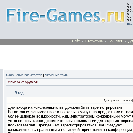
5.9.
5.9.
5.9
5.9
5.9
5.9
Все
Сайт
•
Статистика
•
Бан-лист
•
Де
Сообщения без ответов
|
Активные темы
Список форумов
Вход
Для просмотра про
Для входа на конференцию вы должны быть зарегистрированы.
Регистрация занимает всего несколько минут, но предоставляет вам
более широкие возможности. Администратором конференции могут 
установлены также дополнительные привилегии для зарегистриров
пользователей. Прежде чем зарегистрироваться, вам следует
ознакомиться с правилами и политикой, принятыми на конференции.