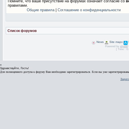
Помните, что ваше присутствие на форумах означает согласие со
в
правилами.
Общие правила
|
Соглашение о конфиденциальности
Список форумов
News
Site mapx
Powered by
phpBB
[ Time : 0.
×
Здравствуйте, Гость!
Для полноценного доступа к форуму Вам необходимо зарегистрироваться. Если вы уже зарегистрированы
Зарег