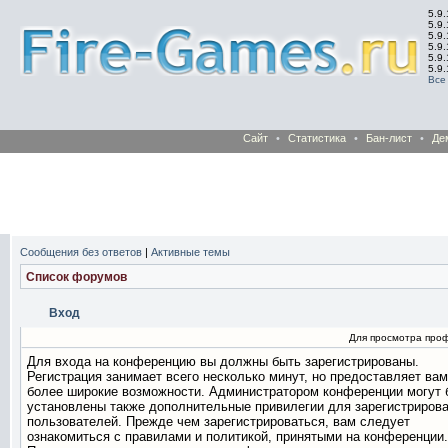
5.9.
5.9.
5.9
5.9
5.9
5.9
Все
Сайт
•
Статистика
•
Бан-лист
•
Де
Сообщения без ответов
|
Активные темы
Список форумов
Вход
Для просмотра про
Для входа на конференцию вы должны быть зарегистрированы.
Регистрация занимает всего несколько минут, но предоставляет вам
более широкие возможности. Администратором конференции могут 
установлены также дополнительные привилегии для зарегистриров
пользователей. Прежде чем зарегистрироваться, вам следует
ознакомиться с правилами и политикой, принятыми на конференции.