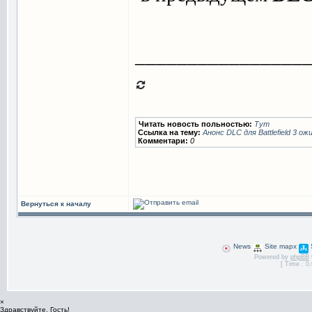
________________
Читать новость польностью:
Тут
Ссылка на тему:
Анонс DLC для Battlefield 3 
Комментари:
0
Вернуться к началу
News
Site mapx
Powered by
phpBB
[ Time : 0.
×
Здравствуйте, Гость!