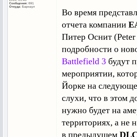
Сообщения:
691
Откуда:
Барнаул
Во время представ
отчета компании
Е
Питер Оснит (Peter
подробности о но
Battlefield 3
будут п
мероприятии, котор
Йорке на следующе
слухи, что в этом 
нужно будет на ам
территориях, а не 
в предыдущем
DL