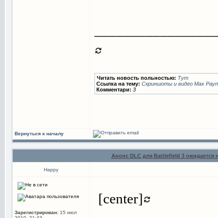
________________
Читать новость польностью:
Тут
Ссылка на тему:
Скриншоты и видео Max Payne 
Комментари:
3
Вернуться к началу
Анонс DLC для Battlefield 3 ожидается
Happy
[center]
Зарегистрирован:
15 июл
2010, 21:43