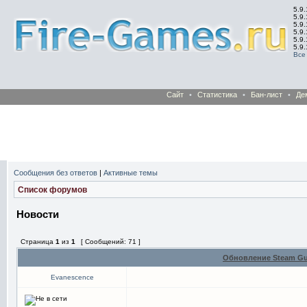
5.9.
5.9.
5.9
5.9
5.9
5.9
Все
Сайт
•
Статистика
•
Бан-лист
•
Де
Сообщения без ответов
|
Активные темы
Список форумов
Новости
Страница
1
из
1
[ Сообщений: 71 ]
Обновление Steam Gu
Evanescence