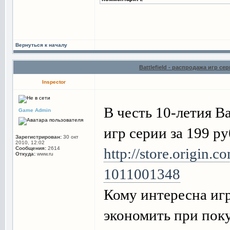
Вернуться к началу
Battlefield - распродажа игр сер
Inspector
В честь 10-летия Ba
Game Admin
игр серии за 199 ру
Зарегистрирован:
30 окт
2010, 12:02
Сообщения:
2614
http://store.origin.c
Откуда:
www.ru
1011001348
Кому интересна игр
экономить при пок