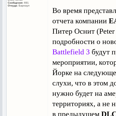
Сообщения:
691
Откуда:
Барнаул
Во время представ
отчета компании
Е
Питер Оснит (Peter
подробности о но
Battlefield 3
будут п
мероприятии, котор
Йорке на следующе
слухи, что в этом 
нужно будет на ам
территориях, а не 
в предыдущем
DL