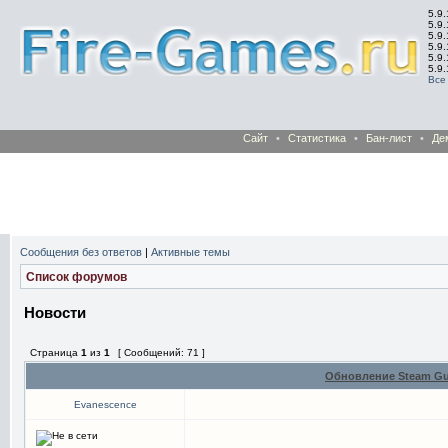
5.9.
5.9.
5.9
5.9
5.9
5.9
Все
Сайт
•
Статистика
•
Бан-лист
•
Де
Сообщения без ответов
|
Активные темы
Список форумов
Новости
Страница
1
из
1
[ Сообщений: 71 ]
Обновление Steam Gu
Evanescence