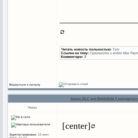
________________
Читать новость польностью:
Тут
Ссылка на тему:
Скриншоты и видео Max Payne 
Комментари:
3
Вернуться к началу
Анонс DLC для Battlefield 3 ожидается
Happy
[center]
Зарегистрирован:
15 июл
2010, 21:43