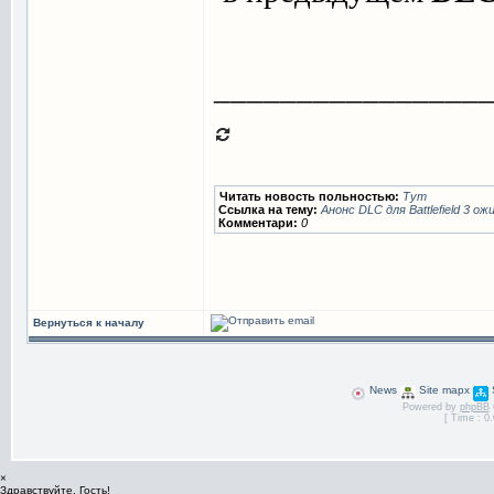
________________
Читать новость польностью:
Тут
Ссылка на тему:
Анонс DLC для Battlefield 3 
Комментари:
0
Вернуться к началу
News
Site mapx
Powered by
phpBB
[ Time : 0.
×
Здравствуйте, Гость!