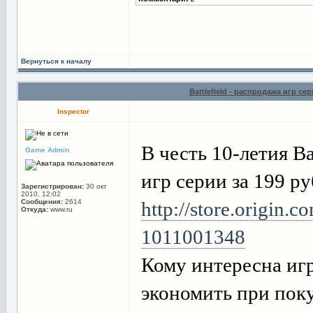
Вернуться к началу
Battlefield - распродажа игр сер
Inspector
В честь 10-летия Ba
Game Admin
игр серии за 199 ру
Зарегистрирован:
30 окт
2010, 12:02
Сообщения:
2614
http://store.origin.c
Откуда:
www.ru
1011001348
Кому интересна игр
экономить при пок