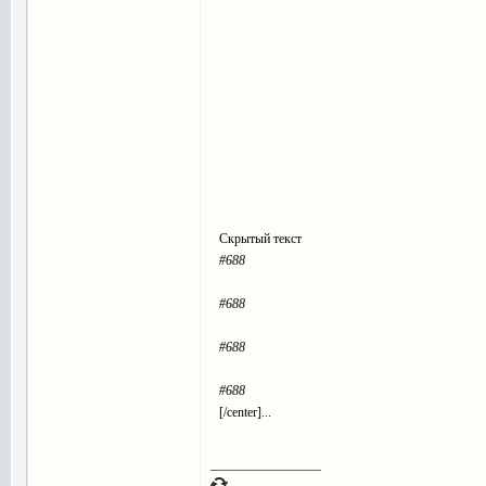
Скрытый текст
#688
#688
#688
#688
[/center]...
_________________