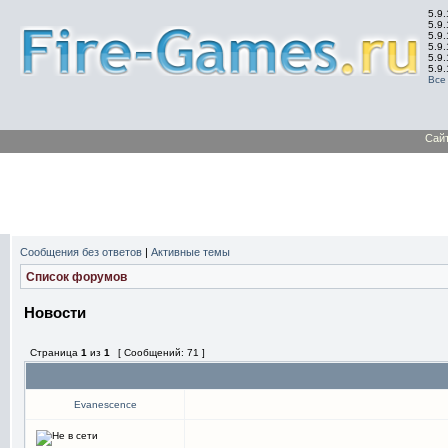
5.9.
5.9.
5.9
5.9
5.9
5.9
Все
Сай
Сообщения без ответов
|
Активные темы
Список форумов
Новости
Страница
1
из
1
[ Сообщений: 71 ]
Evanescence