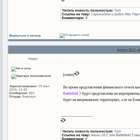
Читать новость польностью:
Тут
Ссылка на тему:
Скриншоты и видео Max Payne 
Комментари:
3
Вернуться к началу
Анонс DLC дл
Happy
[center]
Зарегистрирован:
15 июл
Во время представления финансового отчета к
2010, 21:43
Сообщения:
691
Battlefield 3
будут представлены на мероприятии,
Откуда:
Барнаул
будет на американских территориях, а не на Бл
_________________
Читать новость польностью:
Тут
Ссылка на тему:
Анонс DLC для Battlefield 3 
Комментари:
0