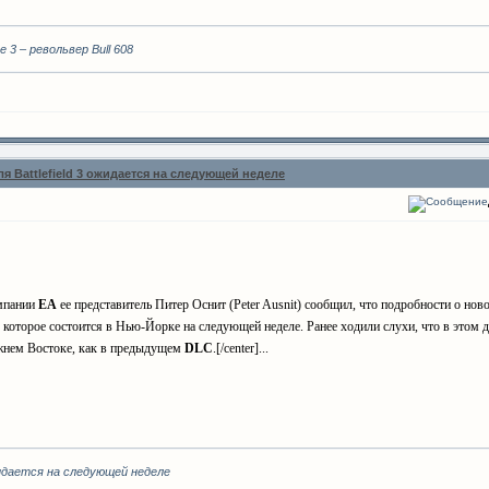
3 – револьвер Bull 608
я Battlefield 3 ожидается на следующей неделе
омпании
ЕА
ее представитель Питер Оснит (Peter Ausnit) сообщил, что подробности о но
 которое состоится в Нью-Йорке на следующей неделе. Ранее ходили слухи, что в этом 
ижнем Востоке, как в предыдущем
DLC
.[/center]...
ожидается на следующей неделе