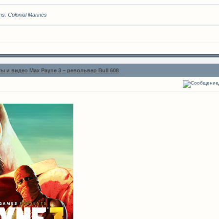
s: Colonial Marines
 и видео Max Payne 3 – револьвер Bull 608