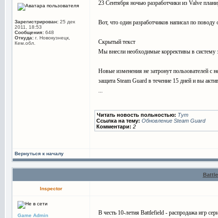
23 Сентября ночью разработчики из Valve плани
Зарегистрирован:
25 дек
Вот, что один разработчиков написал по поводу
2011, 18:53
Сообщения:
648
Откуда:
г. Новокузнецк,
Скрытый текст
Кем.обл.
Мы внесли необходимые коррективы в систему з
Новые изменения не затронут пользователей с н
защита Steam Guard в течение 15 дней и вы акти
...
Читать новость польностью:
Тут
Ссылка на тему:
Обновление Steam Guard
Комментари:
2
Вернуться к началу
Battl
Inspector
В честь 10-летия Battlefield - распродажа игр сер
Game Admin