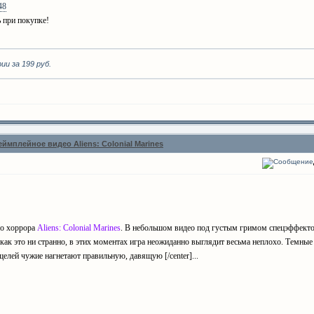
48
ь при покупке!
рии за 199 руб.
еймплейное видео Aliens: Colonial Marines
го хоррора
Aliens: Colonial Marines
. В небольшом видео под густым гримом спецэффект
как это ни странно, в этих моментах игра неожиданно выглядит весьма неплохо. Темны
елей чужие нагнетают правильную, давящую [/center]...