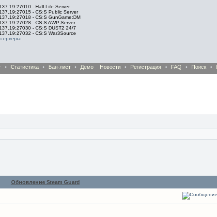
137.19:27010 - Half-Life Server
137.19:27015 - CS:S Public Server
.137.19:27018 - CS:S GunGame:DM
.137.19:27028 - CS:S AWP Server
.137.19:27030 - CS:S DUST2 24/7
.137.19:27032 - CS:S War3Source
 серверы
т
•
Статистика
•
Бан-лист
•
Демо
Новости
•
Регистрация
•
FAQ
•
Поиск
•
Обновление Steam Guard