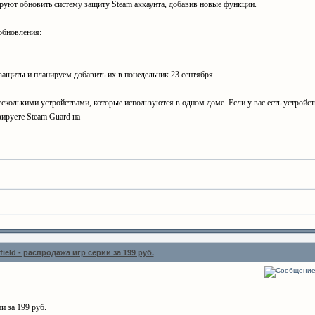
руют обновить систему защиту Steam аккаунта, добавив новые функции.
 обновления:
ащиты и планируем добавить их в понедельник 23 сентября.
есколькими устройствами, которые используются в одном доме. Если у вас есть устройст
вируете Steam Guard на
efield - распродажа игр серии за 199 руб.
ии за 199 руб.