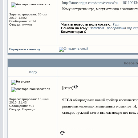
http://store.origin.com/store/eaemea/ru ... 10110013
Кому интересна игра, могут отлично с экономит
Зарегистрирован:
30 окт
2010, 12:02
Сообщения:
2614
Читать новость польностью:
Тут
Откуда:
www.ru
Ссылка на тему:
Battlefield - распродажа игр се
Комментари:
0
Вернуться к началу
Новое г
Happy
[center]
Зарегистрирован:
15 июл
SEGA
обнародовала новый трейлер космическо
2010, 21:43
Сообщения:
691
различить несколько геймплейных моментов. И, 
Откуда:
Барнаул
станции, тусклый свет и выползающие изо всех щ
_________________