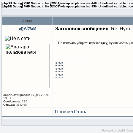
[phpBB Debug] PHP Notice
: in file
[ROOT]/viewpost.php
on line
440
:
Undefined variable: no
[phpBB Debug] PHP Notice
: in file
[ROOT]/viewpost.php
on line
450
:
Undefined variable: no
Автор
Заголовок сообщения:
Re: Нужна
๖ۣۜRҰڱŦaM
Не ненужно убирать перезарядку, лучше абоиму н
_________________
#760
#760
#760
Зарегистрирован:
07 дек 2009,
13:31
Сообщения:
280
Откуда:
Иркутск
Powered by
phpBB
© php