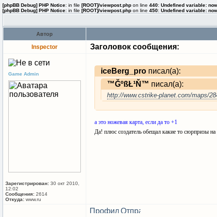
[phpBB Debug] PHP Notice
: in file
[ROOT]/viewpost.php
on line
440
:
Undefined variable: no
[phpBB Debug] PHP Notice
: in file
[ROOT]/viewpost.php
on line
450
:
Undefined variable: no
Автор
Заголовок сообщения:
Inspector
iceBerg_pro
писал(а):
Game Admin
™ĞºßŁ¹Ň™
писал(а):
http://www.cstrike-planet.com/maps/28
а это ножевая карта, если да то +1
Да! плюс создатель обещал какие то сюрпризы на 
Зарегистрирован:
30 окт 2010,
12:02
Сообщения:
2614
Откуда:
www.ru