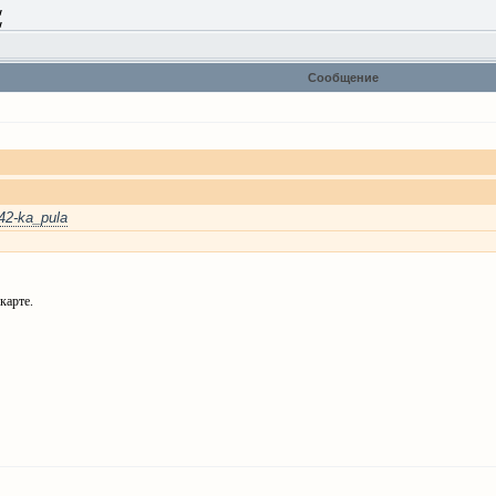
w
w
Сообщение
42-ka_pula
карте.