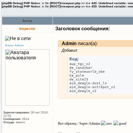
[phpBB Debug] PHP Notice
: in file
[ROOT]/viewpost.php
on line
440
:
Undefined variable: no
[phpBB Debug] PHP Notice
: in file
[ROOT]/viewpost.php
on line
450
:
Undefined variable: no
Автор
Заголовок сообщения:
Inspector
Admin
писал(а):
Game Admin
Добавил:
Код:
awp_tgc_v2
de_candybar
fy_stoneworld_obe
ka_pula
de_site23
aim_deagle-dust_ls
aim_deagle-entrepot_v2
aim_deagle_v2
Зарегистрирован:
30 окт 2010,
12:02
Сообщения:
2614
Откуда:
www.ru
Вот образец-- Super-Admina