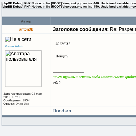
[phpBB Debug] PHP Notice
: in file
[ROOT]/viewpost.php
on line
440
:
Undefined variable: no
[phpBB Debug] PHP Notice
: in file
[ROOT]/viewpost.php
on line
450
:
Undefined variable: no
Автор
Заголовок сообщения:
Re: Разреше
ant0n3k
#612
#612
Game Admin
Пойдёт?
_________________
зачем курить и летать когда можно съесть грибо
#612
Зарегистрирован:
04 мар
2010, 07:10
Сообщения:
1954
Откуда:
Улан-Удэ