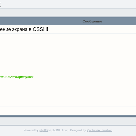
w
w
Сообщение
ние экрана в CSS!!!!
чик и телепортнутся
Powered by
phpBB
© phpBB Group. Designed by
Vjacheslav Trushkin