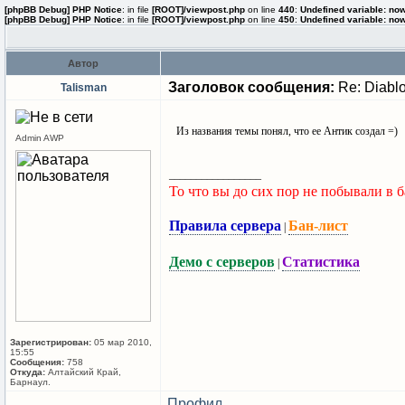
[phpBB Debug] PHP Notice
: in file
[ROOT]/viewpost.php
on line
440
:
Undefined variable: no
[phpBB Debug] PHP Notice
: in file
[ROOT]/viewpost.php
on line
450
:
Undefined variable: no
Автор
Заголовок сообщения:
Re: Diablo
Talisman
Из названия темы понял, что ее Антик создал =)
Admin AWP
_________________
То что вы до сих пор не побывали в ба
Правила сервера
Бан-лист
|
Демо с серверов
Статистика
|
Зарегистрирован:
05 мар 2010,
15:55
Сообщения:
758
Откуда:
Алтайский Край,
Барнаул.