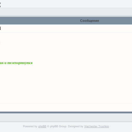
w
w
Сообщение
3
м
чик и телепортнутся
Powered by
phpBB
© phpBB Group. Designed by
Vjacheslav Trushkin