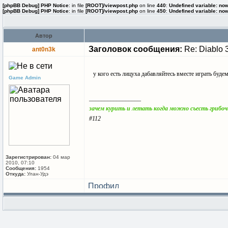
[phpBB Debug] PHP Notice
: in file
[ROOT]/viewpost.php
on line
440
:
Undefined variable: no
[phpBB Debug] PHP Notice
: in file
[ROOT]/viewpost.php
on line
450
:
Undefined variable: no
Автор
Заголовок сообщения:
Re: Diablo 
ant0n3k
у кого есть лицуха дабавляйтесь вместе играть буде
Game Admin
_________________
зачем курить и летать когда можно съесть грибо
#112
Зарегистрирован:
04 мар
2010, 07:10
Сообщения:
1954
Откуда:
Улан-Удэ