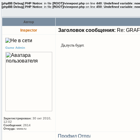
[phpBB Debug] PHP Notice
: in file
[ROOT]/viewpost.php
on line
440
:
Undefined variable: no
[phpBB Debug] PHP Notice
: in file
[ROOT]/viewpost.php
on line
450
:
Undefined variable: no
Автор
Заголовок сообщения:
Re: GRA
Inspector
Да,пусть будет.
Game Admin
Зарегистрирован:
30 окт 2010,
12:02
Сообщения:
2614
Откуда:
www.ru