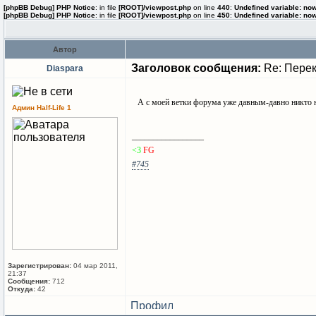
[phpBB Debug] PHP Notice
: in file
[ROOT]/viewpost.php
on line
440
:
Undefined variable: no
[phpBB Debug] PHP Notice
: in file
[ROOT]/viewpost.php
on line
450
:
Undefined variable: no
Автор
Заголовок сообщения:
Re: Перек
Diaspara
А с моей ветки форума уже давным-давно никто 
Админ Half-Life 1
_________________
<3
FG
#745
Зарегистрирован:
04 мар 2011,
21:37
Сообщения:
712
Откуда:
42