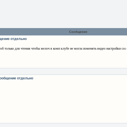
Сообщение
щение отдельно
б только для чтения чтобы мелоч в комп клубе не могла поменять видео настройки css (
сообщение отдельно