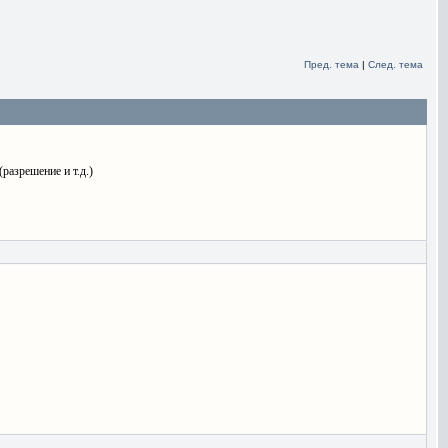
Пред. тема
|
След. тема
разрешение и т.д.)