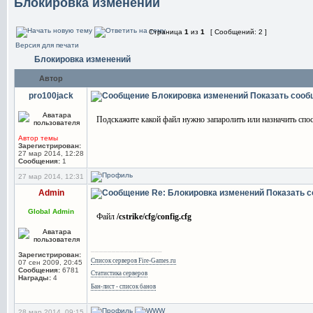
Блокировка изменений
Страница
1
из
1
[ Сообщений: 2 ]
Версия для печати
Блокировка изменений
Автор
pro100jack
Блокировка изменений
Показать сооб
Подскажите какой файл нужно запаролить или назначить спосо
Автор темы
Зарегистрирован:
27 мар 2014, 12:28
Сообщения:
1
27 мар 2014, 12:31
Admin
Re: Блокировка изменений
Показать 
Global Admin
Файл
/cstrike/cfg/config.cfg
_________________
Зарегистрирован:
Список серверов Fire-Games.ru
07 сен 2009, 20:45
Сообщения:
6781
Статистика серверов
Награды:
4
Бан-лист - список банов
28 мар 2014, 09:15