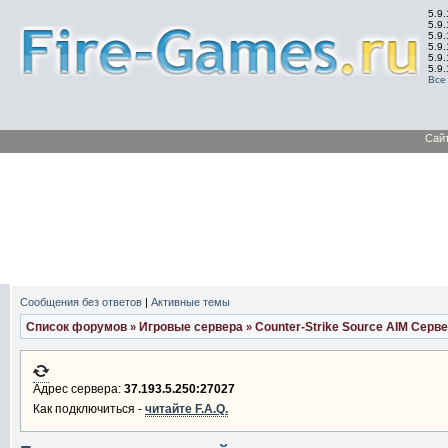
5.9.
5.9.
5.9
5.9
5.9
5.9
Все
Сай
Сообщения без ответов
|
Активные темы
Список форумов
Игровые сервера
Counter-Strike Source AIM Серв
»
»
Адрес сервера:
37.193.5.250:27027
Как подключиться -
читайте F.A.Q.