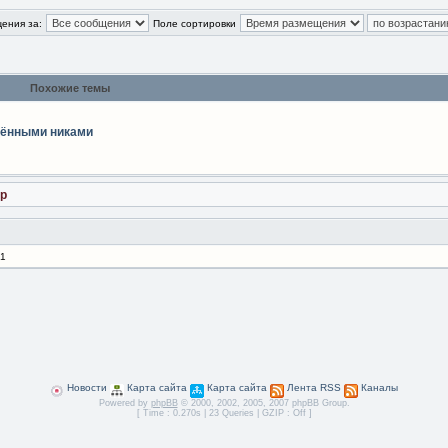
ения за:
Поле сортировки
Похожие темы
щёнными никами
ер
 1
Новости
Карта сайта
Карта сайта
Лента RSS
Каналы
Powered by
phpBB
© 2000, 2002, 2005, 2007 phpBB Group.
[ Time : 0.270s | 23 Queries | GZIP : Off ]