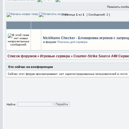
Показать сообщ
Страница
1
из
1
[ Сообщений: 2 ]
NickName Checker - Блокировка игроков с запре
в форуме
Плагины для сервера
Список форумов
Игровые сервера
Counter-Strike Source AIM Серв
»
»
Кто сейчас на конференции
Сейчас этот форум просматривают: нет зарегистрированных пользователей и гости:
Найти: