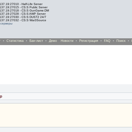
137.19:27010 - Half-Life Server
137.19:27015 - CS:S Public Server
.137.19:27018 - CS:S GunGame:DM
.137.19:27028 - CS:S AWP Server
.137.19:27030 - CS:S DUST2 24/7
.137.19:27032 - CS:S War3Source
 серверы
т
•
Статистика
•
Бан-лист
•
Демо
Новости
•
Регистрация
•
FAQ
•
Поиск
•
ер