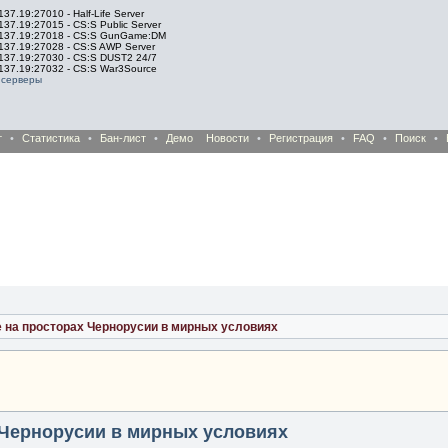
137.19:27010 - Half-Life Server
137.19:27015 - CS:S Public Server
.137.19:27018 - CS:S GunGame:DM
.137.19:27028 - CS:S AWP Server
.137.19:27030 - CS:S DUST2 24/7
.137.19:27032 - CS:S War3Source
 серверы
т
•
Статистика
•
Бан-лист
•
Демо
Новости
•
Регистрация
•
FAQ
•
Поиск
•
ие на просторах Чернорусии в мирных условиях
х Чернорусии в мирных условиях