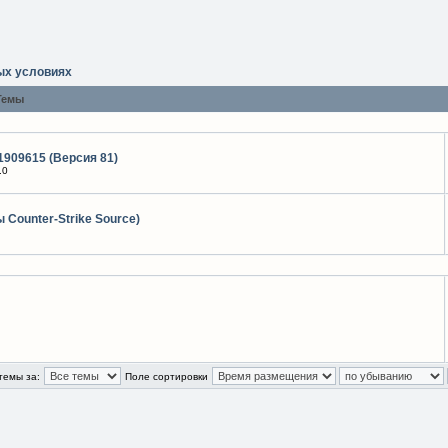
ных условиях
Темы
1909615 (Версия 81)
.0
 Counter-Strike Source)
темы за:
Поле сортировки