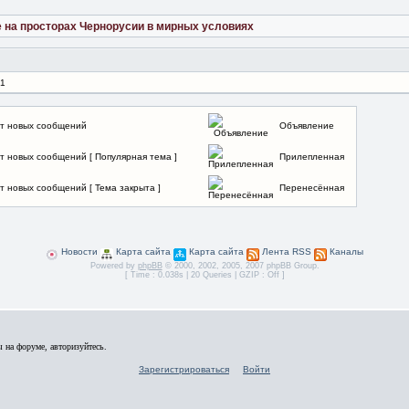
ие на просторах Чернорусии в мирных условиях
 1
т новых сообщений
Объявление
т новых сообщений [ Популярная тема ]
Прилепленная
т новых сообщений [ Тема закрыта ]
Перенесённая
Новости
Карта сайта
Карта сайта
Лента RSS
Каналы
Powered by
phpBB
© 2000, 2002, 2005, 2007 phpBB Group.
[ Time : 0.038s | 20 Queries | GZIP : Off ]
 на форуме, авторизуйтесь.
Зарегистрироваться
Войти