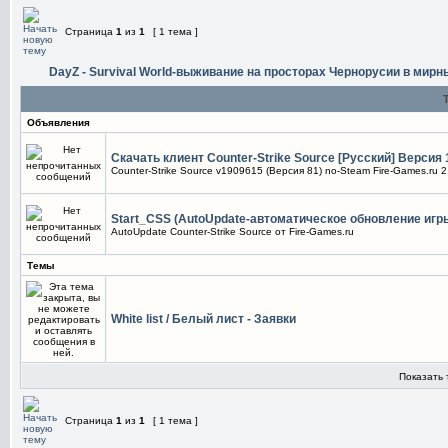
Страница
1
из
1
[ 1 тема ]
DayZ - Survival World-выживание на просторах Чернорусии в мир
Объявления
Скачать клиент Counter-Strike Source [Русский] Версия 
Counter-Strike Source v1909615 (Версия 81) no-Steam Fire-Games.ru 2
Start_CSS (AutoUpdate-автоматическое обновление игры
AutoUpdate Counter-Strike Source от Fire-Games.ru
Темы
White list / Белый лист - Заявки
Показать 
Страница
1
из
1
[ 1 тема ]