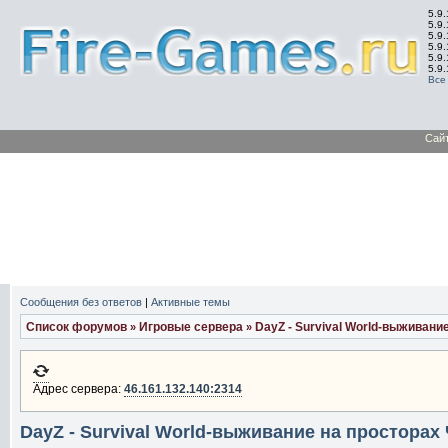
5.9.
5.9.
5.9
5.9
5.9
5.9
Все
Сай
Сообщения без ответов
|
Активные темы
Список форумов
Игровые сервера
DayZ - Survival World-выживан
»
»
Адрес сервера:
46.161.132.140:2314
DayZ - Survival World-выживание на простора