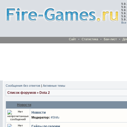
5.9.
5.9.
5.9
5.9
5.9
5.9
Все
Сайт
•
Статистика
•
Бан-лист
•
Де
Сообщения без ответов
|
Активные темы
Список форумов
Dota 2
»
Новости
Новости
Модератор:
#Shifu
Гайды по героям