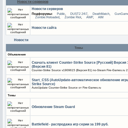
Новости серверов
Новости серверов
Подфорумы:
Public
,
DUST2 24\7
,
DeathMatch
,
GunGam
Zombie:Reloaded
,
Zombie Riot
,
AWP
,
AIM
Новости сайта
Новости
Темы
Объявления
Скачать клиент Counter-Strike Source [Русский] Версия
(Версия 81)
Counter-Strike Source v1909615 (Версия 81) no-Steam Fire-Games.ru 2
Start_CSS (AutoUpdate-автоматическое обновление игры
Strike Source)
AutoUpdate Counter-Strike Source от Fire-Games.ru
Темы
Обновление Steam Guard
Battlefield - распродажа игр серии за 199 руб.