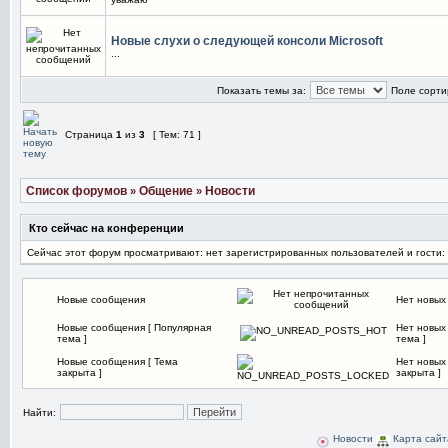
Новые слухи о следующей консоли Microsoft
...
Показать темы за:
Поле сорти
Страница
1
из
3
[ Тем: 71 ]
Список форумов
Общение
Новости
»
»
Кто сейчас на конференции
Сейчас этот форум просматривают: нет зарегистрированных пользователей и гости:
Новые сообщения
Нет новых
Новые сообщения [ Популярная
Нет новых
тема ]
тема ]
Новые сообщения [ Тема
Нет новых
закрыта ]
закрыта ]
Найти:
Новости
Карта сайт