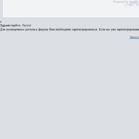
Powered by
phpBB
[ Time : 0.
×
Здравствуйте, Гость!
Для полноценного доступа к форуму Вам необходимо зарегистрироваться. Если вы уже зарегистрированы
Зарег