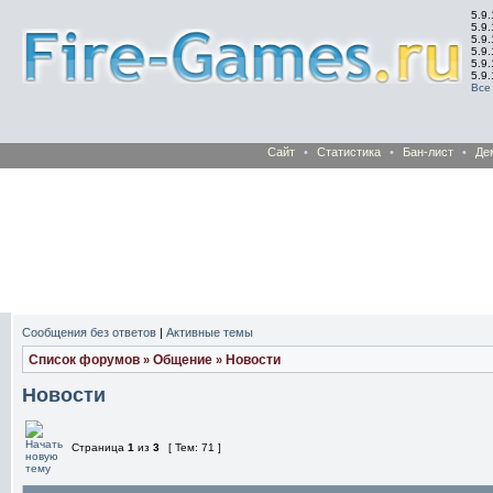
5.9.
5.9.
5.9
5.9
5.9
5.9
Все
Сайт
•
Статистика
•
Бан-лист
•
Де
Сообщения без ответов
|
Активные темы
Список форумов
Общение
Новости
»
»
Новости
Страница
1
из
3
[ Тем: 71 ]