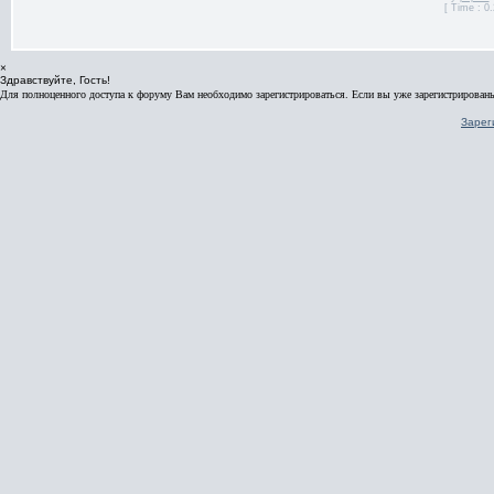
[ Time : 0.
×
Здравствуйте, Гость!
Для полноценного доступа к форуму Вам необходимо зарегистрироваться. Если вы уже зарегистрированы
Зарег