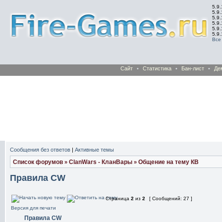
5.9.
5.9.
5.9
5.9
5.9
5.9
Все
Сайт
•
Статистика
•
Бан-лист
•
Де
Сообщения без ответов
|
Активные темы
Список форумов
ClanWars - КланВары
Общение на тему КВ
»
»
Правила CW
Страница
2
из
2
[ Сообщений: 27 ]
Версия для печати
Правила CW