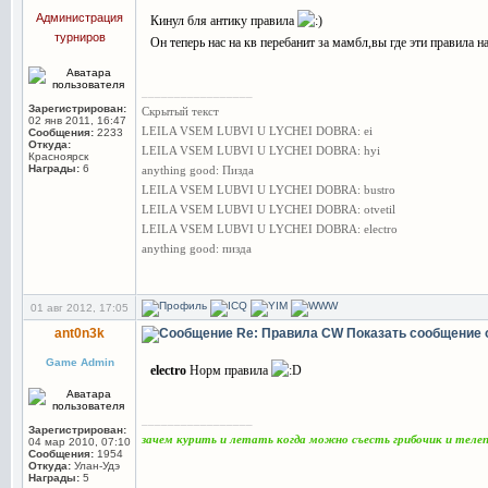
Администрация
Кинул бля антику правила
турниров
Он теперь нас на кв перебанит за мамбл,вы где эти правила 
_________________
Зарегистрирован:
Скрытый текст
02 янв 2011, 16:47
LEILA VSEM LUBVI U LYCHEI DOBRA: ei
Сообщения:
2233
Откуда:
LEILA VSEM LUBVI U LYCHEI DOBRA: hyi
Красноярск
Награды:
6
anything good: Пизда
LEILA VSEM LUBVI U LYCHEI DOBRA: bustro
LEILA VSEM LUBVI U LYCHEI DOBRA: otvetil
LEILA VSEM LUBVI U LYCHEI DOBRA: electro
anything good: пизда
01 авг 2012, 17:05
ant0n3k
Re: Правила CW
Показать сообщение 
Game Admin
electro
Норм правила
_________________
Зарегистрирован:
зачем курить и летать когда можно съесть грибочик и тел
04 мар 2010, 07:10
Сообщения:
1954
Откуда:
Улан-Удэ
Награды:
5