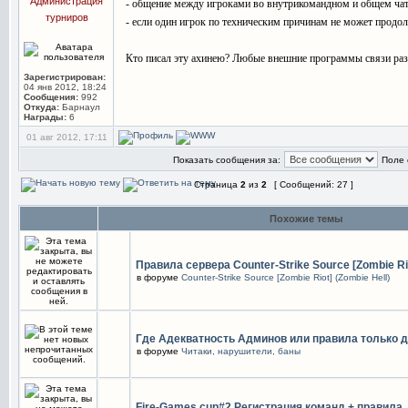
Администрация
- общение между игроками во внутрикомандном и общем чат
турниров
- если один игрок по техническим причинам не может продолж
Кто писал эту ахинею? Любые внешние программы связи разреш
Зарегистрирован:
04 янв 2012, 18:24
Сообщения:
992
Откуда:
Барнаул
Награды:
6
01 авг 2012, 17:11
Показать сообщения за:
Поле 
Страница
2
из
2
[ Сообщений: 27 ]
Похожие темы
Правила сервера Counter-Strike Source [Zombie Rio
в форуме
Counter-Strike Source [Zombie Riot] (Zombie Hell)
Где Адекватность Админов или правила только д
в форуме
Читаки, нарушители, баны
Fire-Games cup#2 Регистрация команд + правила