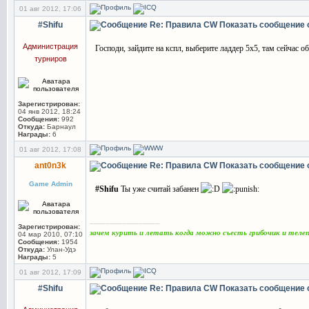
01 авг 2012, 17:06
#Shifu
Re: Правила CW
Показать сообщение 
Администрация
Господи, зайдите на кспл, выберите ладдер 5х5, там сейчас о
турниров
Зарегистрирован:
04 янв 2012, 18:24
Сообщения:
992
Откуда:
Барнаул
Награды:
6
01 авг 2012, 17:08
ant0n3k
Re: Правила CW
Показать сообщение 
Game Admin
#Shifu
Ты уже считай забанен
_________________
Зарегистрирован:
зачем курить и летать когда можно съесть грибочик и тел
04 мар 2010, 07:10
Сообщения:
1954
Откуда:
Улан-Удэ
Награды:
5
01 авг 2012, 17:09
#Shifu
Re: Правила CW
Показать сообщение 