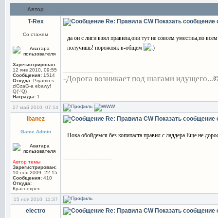
Автор
T-Rex
Re: Правила CW
Показать сообщение 
Со стажем
да он с лиги взял правила,они тут не совсем уместны,по все
получишь! порожняк в-общем
Зарегистрирован:
_________________
12 янв 2010, 09:55
Сообщения:
1514
-Дорога возникает под шагами идущего...
©
Откуда:
Pryamo s
ziGzaG-a ebawy!
Q('-'Q)
Награды:
1
27 май 2010, 07:14
Ibanez
Re: Правила CW
Показать сообщение 
Game Admin
Пока обойдемся без копипаста правил с ладдера.Еще не дор
_________________
Автор темы
Зарегистрирован:
10 ноя 2009, 22:15
Сообщения:
410
Откуда:
Красноярск
15 ноя 2010, 11:37
electro
Re: Правила CW
Показать сообщение 