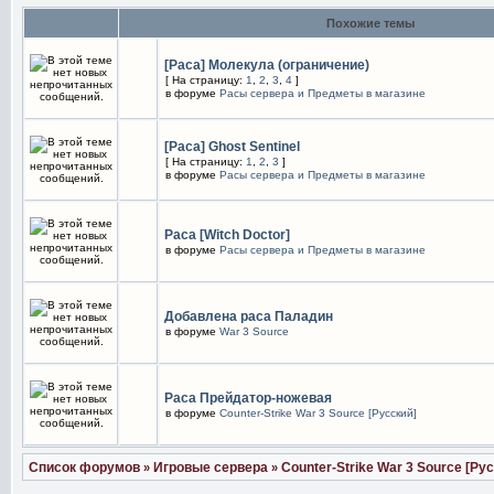
Похожие темы
[Раса] Молекула (ограничение)
[ На страницу:
1
,
2
,
3
,
4
]
в форуме
Расы сервера и Предметы в магазине
[Раса] Ghost Sentinel
[ На страницу:
1
,
2
,
3
]
в форуме
Расы сервера и Предметы в магазине
Раса [Witch Doctor]
в форуме
Расы сервера и Предметы в магазине
Добавлена раса Паладин
в форуме
War 3 Source
Раса Прейдатор-ножевая
в форуме
Counter-Strike War 3 Source [Русский]
Список форумов
Игровые сервера
Counter-Strike War 3 Source [Ру
»
»