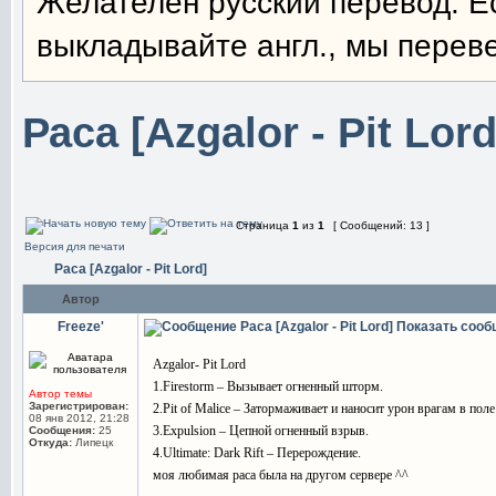
Желателен русский перевод. Е
выкладывайте англ., мы перев
Раса [Azgalor - Pit Lord
Страница
1
из
1
[ Сообщений: 13 ]
Версия для печати
Раса [Azgalor - Pit Lord]
Автор
Freeze'
Раса [Azgalor - Pit Lord]
Показать сооб
Azgalor- Pit Lord
1.Firestorm – Вызывает огненный шторм.
Автор темы
Зарегистрирован:
2.Pit of Malice – Затормаживает и наносит урон врагам в поле
08 янв 2012, 21:28
3.Expulsion – Цепной огненный взрыв.
Сообщения:
25
Откуда:
Липецк
4.Ultimate: Dark Rift – Перерождение.
моя любимая раса была на другом сервере ^^