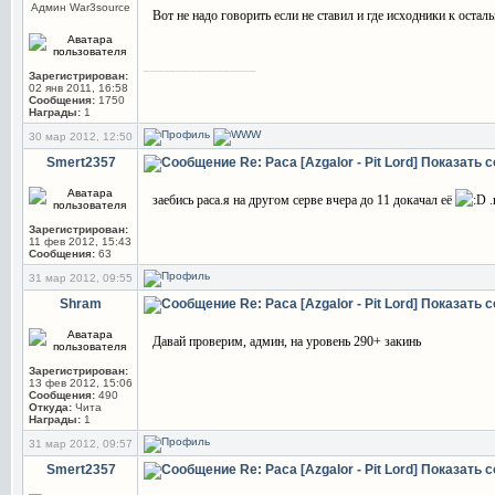
Админ War3source
Вот не надо говорить если не ставил и где исходники к оста
_________________
Зарегистрирован:
02 янв 2011, 16:58
Сообщения:
1750
Награды:
1
30 мар 2012, 12:50
Smert2357
Re: Раса [Azgalor - Pit Lord]
Показать 
заебись раса.я на другом серве вчера до 11 докачал её
.
Зарегистрирован:
11 фев 2012, 15:43
Сообщения:
63
31 мар 2012, 09:55
Shram
Re: Раса [Azgalor - Pit Lord]
Показать 
Давай проверим, админ, на уровень 290+ закинь
Зарегистрирован:
13 фев 2012, 15:06
Сообщения:
490
Откуда:
Чита
Награды:
1
31 мар 2012, 09:57
Smert2357
Re: Раса [Azgalor - Pit Lord]
Показать 