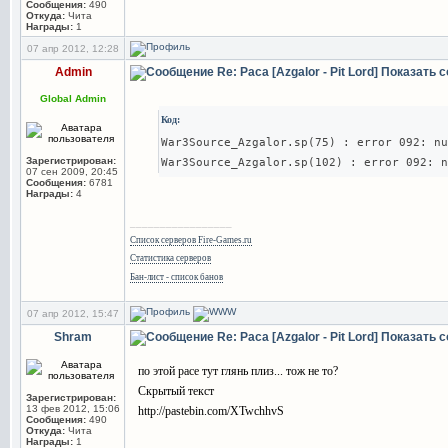
Сообщения:
490
Откуда:
Чита
Награды:
1
07 апр 2012, 12:28
Admin
Re: Раса [Azgalor - Pit Lord]
Показать 
Global Admin
Код:
War3Source_Azgalor.sp(75) : error 092: nu
Зарегистрирован:
War3Source_Azgalor.sp(102) : error 092: n
07 сен 2009, 20:45
Сообщения:
6781
Награды:
4
_________________
Список серверов Fire-Games.ru
Статистика серверов
Бан-лист - список банов
07 апр 2012, 15:47
Shram
Re: Раса [Azgalor - Pit Lord]
Показать 
по этой расе тут глянь плиз... тож не то?
Скрытый текст
Зарегистрирован:
13 фев 2012, 15:06
http://pastebin.com/XTwchhvS
Сообщения:
490
Откуда:
Чита
Награды:
1