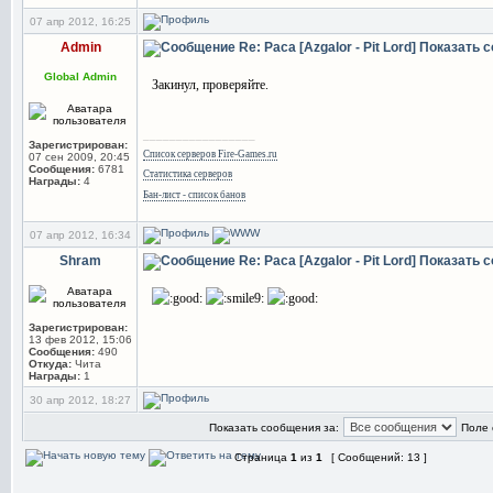
07 апр 2012, 16:25
Admin
Re: Раса [Azgalor - Pit Lord]
Показать 
Global Admin
Закинул, проверяйте.
_________________
Зарегистрирован:
Список серверов Fire-Games.ru
07 сен 2009, 20:45
Сообщения:
6781
Статистика серверов
Награды:
4
Бан-лист - список банов
07 апр 2012, 16:34
Shram
Re: Раса [Azgalor - Pit Lord]
Показать 
Зарегистрирован:
13 фев 2012, 15:06
Сообщения:
490
Откуда:
Чита
Награды:
1
30 апр 2012, 18:27
Показать сообщения за:
Поле 
Страница
1
из
1
[ Сообщений: 13 ]