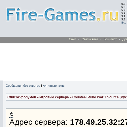
5.9.
5.9.
5.9
5.9
5.9
5.9
Все
Сайт
•
Статистика
•
Бан-лист
•
Де
Сообщения без ответов
|
Активные темы
Список форумов
Игровые сервера
Counter-Strike War 3 Source [Ру
»
»
Адрес сервера:
178.49.25.32:2