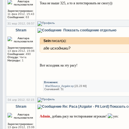
Тока не выше 325, а то я потестировать не смогу))
Зарегистрирован:
11 фев 2012, 15:43
Сообщения:
63
31 мар 2012, 09:57
Shram
Показать сообщение отдельно
Sein
писал(а):
Зарегистрирован:
где исходники?
13 фев 2012, 15:06
Сообщения:
490
Откуда:
Чита
Награды:
1
Вот исходник на эту расу!
Вложения:
War3Source_Azgalor.sp
[21.23 Кб]
Скачиваний: 51
04 апр 2012, 02:15
Shram
Re: Раса [Azgalor - Pit Lord]
Показать 
Admin
, добавь расу на тестирование игрокам!
Зарегистрирован:
13 фев 2012, 15:06