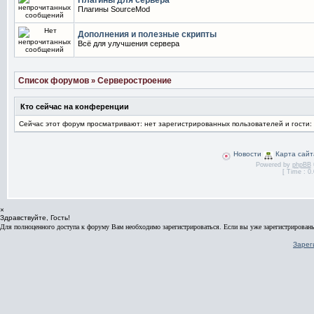
Плагины для сервера
Плагины SourceMod
Дополнения и полезные скрипты
Всё для улучшения сервера
Список форумов
Серверостроение
»
Кто сейчас на конференции
Сейчас этот форум просматривают: нет зарегистрированных пользователей и гости:
Новости
Карта сайт
Powered by
phpBB
[ Time : 0.
×
Здравствуйте, Гость!
Для полноценного доступа к форуму Вам необходимо зарегистрироваться. Если вы уже зарегистрированы
Зарег