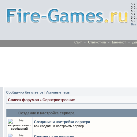
5.9.
5.9.
5.9
5.9
5.9
5.9
Все
Сайт
•
Статистика
•
Бан-лист
•
Де
Сообщения без ответов
|
Активные темы
Список форумов
Серверостроение
»
Создание и настройка сервера
Создание и настройка сервера
Как создать и настроить сервер