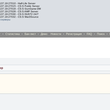
137.19:27010 - Half-Life Server
137.19:27015 - CS:S Public Server
.137.19:27018 - CS:S GunGame:DM
.137.19:27028 - CS:S AWP Server
.137.19:27030 - CS:S DUST2 24/7
.137.19:27032 - CS:S War3Source
 серверы
т
•
Статистика
•
Бан-лист
•
Демо
Новости
•
Регистрация
•
FAQ
•
Поиск
•
ер