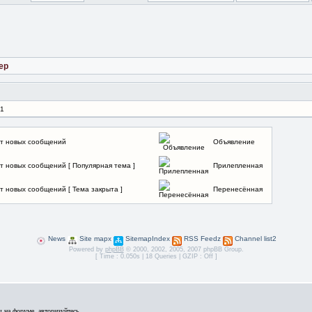
ер
 1
т новых сообщений
Объявление
т новых сообщений [ Популярная тема ]
Прилепленная
т новых сообщений [ Тема закрыта ]
Перенесённая
News
Site mapx
SitemapIndex
RSS Feedz
Channel list2
Powered by
phpBB
© 2000, 2002, 2005, 2007 phpBB Group.
[ Time : 0.050s | 18 Queries | GZIP : Off ]
 на форуме, авторизуйтесь.