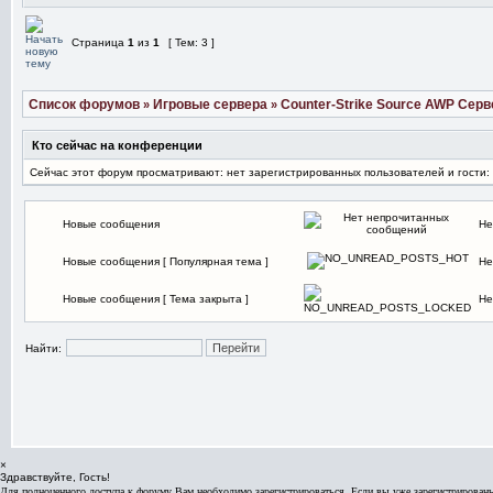
Страница
1
из
1
[ Тем: 3 ]
Список форумов
Игровые сервера
Counter-Strike Source AWP Серв
»
»
Кто сейчас на конференции
Сейчас этот форум просматривают: нет зарегистрированных пользователей и гости:
Новые сообщения
Не
Новые сообщения [ Популярная тема ]
Не
Новые сообщения [ Тема закрыта ]
Не
Найти:
×
Здравствуйте, Гость!
Для полноценного доступа к форуму Вам необходимо зарегистрироваться. Если вы уже зарегистрированы