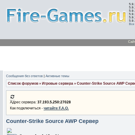
5.9.
5.9.
5.9
5.9
5.9
5.9
Все
Сай
Сообщения без ответов
|
Активные темы
Список форумов
Игровые сервера
Counter-Strike Source AWP Серв
»
»
Адрес сервера:
37.193.5.250:27028
Как подключиться -
читайте F.A.Q.
Counter-Strike Source AWP Сервер