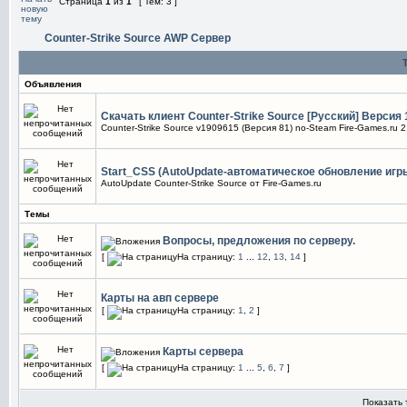
Страница
1
из
1
[ Тем: 3 ]
Counter-Strike Source AWP Сервер
Объявления
Скачать клиент Counter-Strike Source [Русский] Версия 
Counter-Strike Source v1909615 (Версия 81) no-Steam Fire-Games.ru 2
Start_CSS (AutoUpdate-автоматическое обновление игры
AutoUpdate Counter-Strike Source от Fire-Games.ru
Темы
Вопросы, предложения по серверу.
[
На страницу:
1
...
12
,
13
,
14
]
Карты на авп сервере
[
На страницу:
1
,
2
]
Карты сервера
[
На страницу:
1
...
5
,
6
,
7
]
Показать 