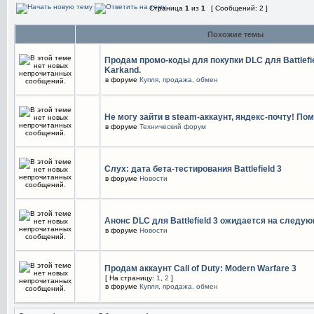
Страница
1
из
1
[ Сообщений: 2 ]
Похожие темы
Продам промо-коды для покупки DLC для Battlefiel
Karkand.
в форуме
Купля, продажа, обмен
Не могу зайти в steam-аккаунт, яндекс-почту! Пом
в форуме
Технический форум
Слух: дата бета-тестирования Battlefield 3
в форуме
Новости
Анонс DLC для Battlefield 3 ожидается на следу
в форуме
Новости
Продам аккаунт Call of Duty: Modern Warfare 3
[ На страницу:
1
,
2
]
в форуме
Купля, продажа, обмен