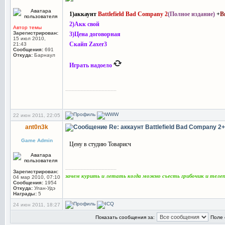
1)аккаунт
Battlefield Bad Company 2
(Полное издание)
+
В
2)Акк свой
Автор темы
Зарегистрирован:
3)Цена договорная
15 июл 2010,
Скайп Zaxer3
21:43
Сообщения:
691
Откуда:
Барнаул
Играть надоело
_________________
22 июн 2011, 22:05
ant0n3k
Re: аккаунт Battlefield Bad Company 
Game Admin
Цену в студию Товарисч
_________________
Зарегистрирован:
зачем курить и летать когда можно съесть грибочик и тел
04 мар 2010, 07:10
Сообщения:
1954
Откуда:
Улан-Удэ
Награды:
5
24 июн 2011, 18:27
Показать сообщения за:
Поле 