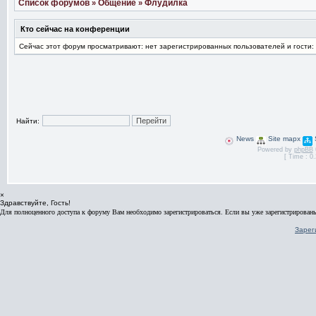
Список форумов
Общение
Флудилка
»
»
Кто сейчас на конференции
Сейчас этот форум просматривают: нет зарегистрированных пользователей и гости:
Найти:
News
Site mapx
Powered by
phpBB
[ Time : 0.
×
Здравствуйте, Гость!
Для полноценного доступа к форуму Вам необходимо зарегистрироваться. Если вы уже зарегистрированы
Зарег