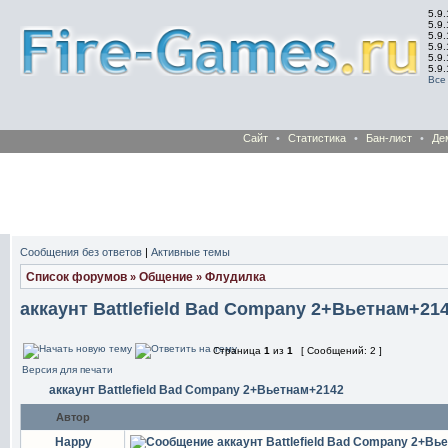
5.9.
5.9.
5.9
5.9
5.9
5.9
Все
Сайт
•
Статистика
•
Бан-лист
•
Де
Сообщения без ответов
|
Активные темы
Список форумов
Общение
Флудилка
»
»
аккаунт Battlefield Bad Company 2+Вьетнам+21
Страница
1
из
1
[ Сообщений: 2 ]
Версия для печати
аккаунт Battlefield Bad Company 2+Вьетнам+2142
Автор
Happy
аккаунт Battlefield Bad Company 2+В