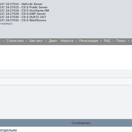
137.19:27010 - Half-Life Server
137.19:27015 - CS:S Public Server
.137.19:27018 - CS:S GunGame:DM
.137.19:27028 - CS:S AWP Server
.137.19:27030 - CS:S DUST2 24/7
.137.19:27032 - CS:S War3Source
 серверы
т
•
Статистика
•
Бан-лист
•
Демо
Новости
•
Регистрация
•
FAQ
•
Поиск
•
Сообщение
 отдельно