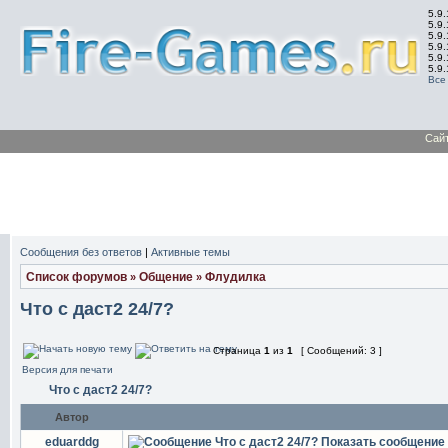
5.9.
5.9.
5.9
5.9
5.9
5.9
Все
Сай
Сообщения без ответов
|
Активные темы
Список форумов
Общение
Флудилка
»
»
Что с даст2 24/7?
Страница
1
из
1
[ Сообщений: 3 ]
Версия для печати
Что с даст2 24/7?
Автор
eduarddg
Что с даст2 24/7?
Показать сообщение