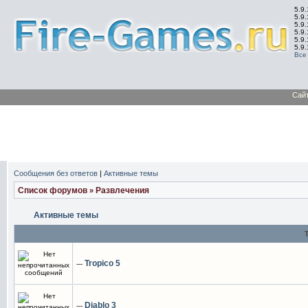
5.9.
5.9.
5.9
5.9
5.9
5.9
Все
Сай
Сообщения без ответов
|
Активные темы
Список форумов
Развлечения
»
Активные темы
Tropico 5
---
Diablo 3
---