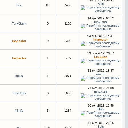
13 мар 2013, 16:25
Sein
Sein
110
7456
14 дек 2012, 04:12
TonyStark
TonyStark
0
1188
03 дек 2012, 15:31
Inspector
Inspector
0
1320
29 ноя 2012, 23:57
Limurian
Inspector
1
1452
31 окт 2012, 18:47
electro
koles
1
1071
27 окт 2012, 21:08
TonyStark
TonyStark
0
1096
20 окт 2012, 15:58
T-Rex
#Shifu
3
1254
14 окт 2012, 21:15
Sein