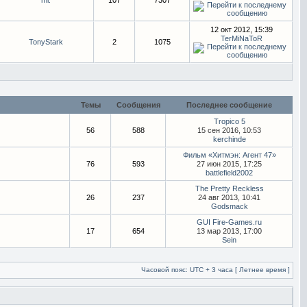
mi.
107
7307
12 окт 2012, 15:39
TerMiNaToR
TonyStark
2
1075
Темы
Сообщения
Последнее сообщение
Tropico 5
56
588
15 сен 2016, 10:53
kerchinde
Фильм «Хитмэн: Агент 47»
76
593
27 июн 2015, 17:25
battlefield2002
The Pretty Reckless
26
237
24 авг 2013, 10:41
Godsmack
GUI Fire-Games.ru
17
654
13 мар 2013, 17:00
Sein
Часовой пояс: UTC + 3 часа [ Летнее время ]