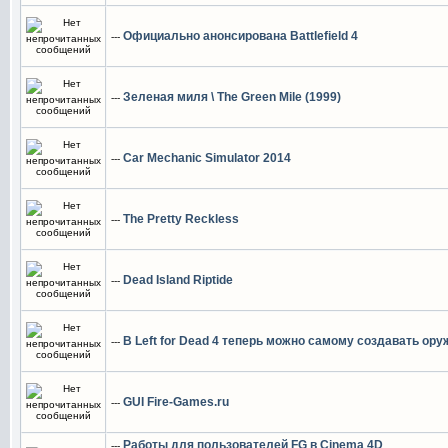
Официально анонсирована Battlefield 4
---
Зеленая миля \ The Green Mile (1999)
---
Car Mechanic Simulator 2014
---
The Pretty Reckless
---
Dead Island Riptide
---
В Left for Dead 4 теперь можно самому создавать ору
---
GUI Fire-Games.ru
---
Работы для пользователей FG в Cinema 4D
---