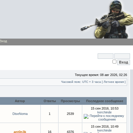
Вход
Текущее время: 08 авг 2026, 02:26
Часовой пояс: UTC + 3 часа [ Летнее время ]
Автор
Ответы
Просмотры
Последнее сообщение
15 сен 2016, 10:53
kerchinde
DiseNoma
1
2539
15 сен 2016, 10:49
kerchinde
ant0n3k
16
4376