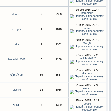
15 сен 2016, 10:47
kerchinde
dariasa
2
2950
31 июл 2015, 22:40
toster
Greg0r
1
1616
30 июл 2015, 23:49
Greg0r
akit
1
1362
27 июн 2015, 17:25
battlefield2002
battlefield2002
0
1268
21 июн 2015, 14:50
Gamers
๖ۣۜRҰڱŦaM
85
6567
21 май 2015, 12:35
electro
electro
14
5056
15 мар 2015, 17:19
devito
#Shifu
4
1309