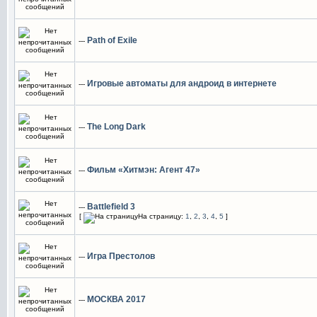
Path of Exile
---
Игровые автоматы для андроид в интернете
---
The Long Dark
---
Фильм «Хитмэн: Агент 47»
---
Battlefield 3
---
[
На страницу:
1
,
2
,
3
,
4
,
5
]
Игра Престолов
---
МОСКВА 2017
---