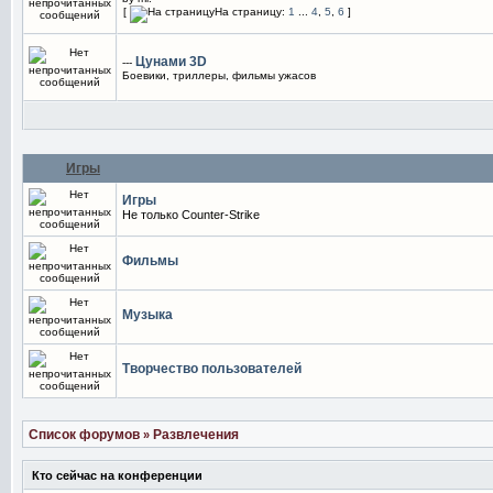
[
На страницу:
1
...
4
,
5
,
6
]
Цунами 3D
---
Боевики, триллеры, фильмы ужасов
Игры
Игры
Не только Counter-Strike
Фильмы
Музыка
Творчество пользователей
Список форумов
Развлечения
»
Кто сейчас на конференции