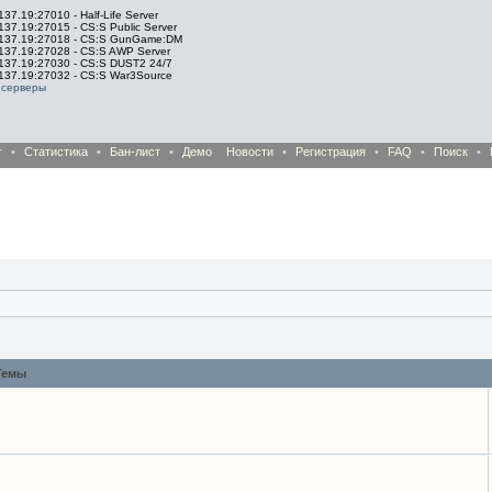
137.19:27010 - Half-Life Server
137.19:27015 - CS:S Public Server
.137.19:27018 - CS:S GunGame:DM
.137.19:27028 - CS:S AWP Server
.137.19:27030 - CS:S DUST2 24/7
.137.19:27032 - CS:S War3Source
 серверы
т
•
Статистика
•
Бан-лист
•
Демо
Новости
•
Регистрация
•
FAQ
•
Поиск
•
Темы