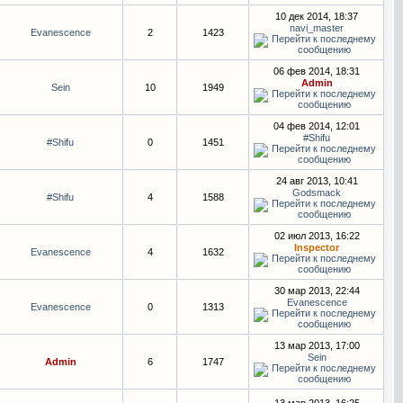
10 дек 2014, 18:37
navi_master
Evanescence
2
1423
06 фев 2014, 18:31
Admin
Sein
10
1949
04 фев 2014, 12:01
#Shifu
#Shifu
0
1451
24 авг 2013, 10:41
Godsmack
#Shifu
4
1588
02 июл 2013, 16:22
Inspector
Evanescence
4
1632
30 мар 2013, 22:44
Evanescence
Evanescence
0
1313
13 мар 2013, 17:00
Sein
Admin
6
1747