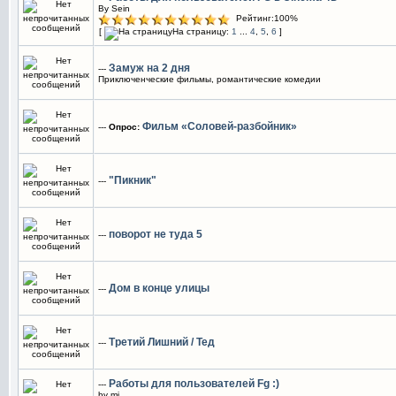
By Sein
Рейтинг:100%
[
На страницу:
1
...
4
,
5
,
6
]
Замуж на 2 дня
---
Приключенческие фильмы, романтические комедии
Фильм «Соловей-разбойник»
---
Опрос:
"Пикник"
---
поворот не туда 5
---
Дом в конце улицы
---
Третий Лишний / Тед
---
Работы для пользователей Fg :)
---
by mi.