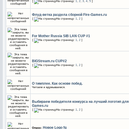
[
На страницу:
1
,
2
,
3
,
4
,
5
]
Флуд-ветка раздела сборной Fire-Games.ru
[
На страницу:
1
,
2
]
For Mother Russia SIB LAN CUP #1
[
На страницу:
1
,
2
]
BIGStream.ru CUP#2
[
На страницу:
1
,
2
]
О тимплее. Как основе побед.
Читаем и вдумываемся.
Выбираем победителя конкурса на лучший логотип для 
Games.ru
[
На страницу:
1
,
2
]
Новое Logo fg
Опрос: