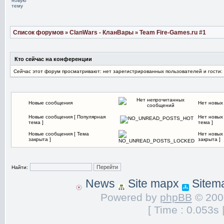
Список форумов
ClanWars - КланВары
Team Fire-Games.ru #1
»
»
Кто сейчас на конференции
Сейчас этот форум просматривают: нет зарегистрированных пользователей и гости:
Новые сообщения
Нет новых
Новые сообщения [ Популярная
Нет новых
тема ]
тема ]
Новые сообщения [ Тема
Нет новых
закрыта ]
закрыта ]
Найти:
News
Site mapx
Sitem
Powered by
phpBB
© 2000
[ Time : 0.053s 