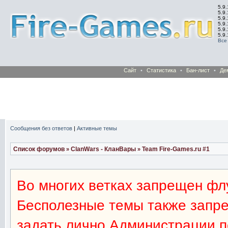
5.9.
5.9.
5.9
5.9
5.9
5.9
Все
Сайт
•
Статистика
•
Бан-лист
•
Де
Сообщения без ответов
|
Активные темы
Список форумов
ClanWars - КланВары
Team Fire-Games.ru #1
»
»
Во многих ветках запрещен флу
Бесполезные темы также запр
задать лично Администрации 