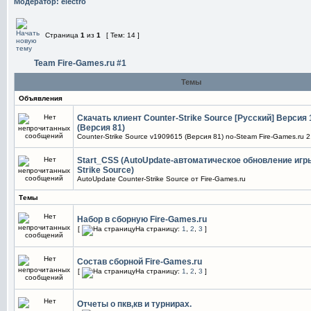
Модератор:
electro
Страница
1
из
1
[ Тем: 14 ]
Team Fire-Games.ru #1
Темы
Объявления
Скачать клиент Counter-Strike Source [Русский] Версия
(Версия 81)
Counter-Strike Source v1909615 (Версия 81) no-Steam Fire-Games.ru 2
Start_CSS (AutoUpdate-автоматическое обновление игры
Strike Source)
AutoUpdate Counter-Strike Source от Fire-Games.ru
Темы
Набор в сборную Fire-Games.ru
[
На страницу:
1
,
2
,
3
]
Состав сборной Fire-Games.ru
[
На страницу:
1
,
2
,
3
]
Отчеты о пкв,кв и турнирах.