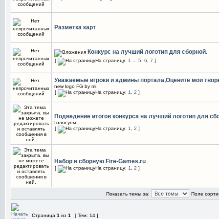
Разметка карт
Конкурс на лучший логотип для сборной.
[
На страницу:
1
...
5
,
6
,
7
]
Уважаемые игроки и админы портала,Оцените мои твор
new logo FG by mi
[
На страницу:
1
,
2
]
Подведение итогов конкурса на лучший логотип для сб
Голосуем!
[
На страницу:
1
,
2
]
Набор в сборную Fire-Games.ru
[
На страницу:
1
,
2
]
Показать темы за:
Поле сорти
Страница
1
из
1
[ Тем: 14 ]