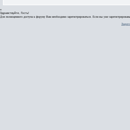
×
Здравствуйте, Гость!
Для полноценного доступа к форуму Вам необходимо зарегистрироваться. Если вы уже зарегистрированы
Зарег