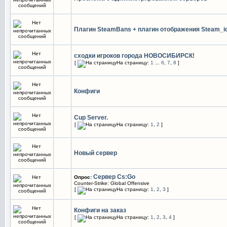
Плагин SteamBans + плагин отображения Steam_id
сходки игроков города НОВОСИБИРСК!
[
На страницу:
1
...
6
,
7
,
8
]
Конфиги
Cup Server.
[
На страницу:
1
,
2
]
Новый сервер
Сервер Cs:Go
Опрос:
Counter-Strike: Global Offensive
[
На страницу:
1
,
2
,
3
]
Конфиги на заказ
[
На страницу:
1
,
2
,
3
,
4
]