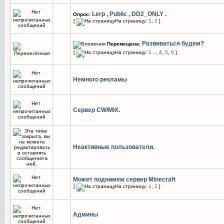
Lerp , Public , DD2_ONLY .
Опрос:
[
На страницу:
1
,
2
]
Развиваться будем?
Перемещена:
[
На страницу:
1
...
4
,
5
,
6
]
Немного рекламы
Сервер CW/MIX.
Неактивные пользователи.
Может поднимем сервер Minecraft
[
На страницу:
1
,
2
]
Админы