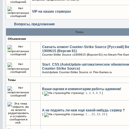
VIP на наших серверах
Вопросы, предложения
Темы
Объявления
Скачать клиент Counter-Strike Source [Русский] В
1909615 (Версия 81)
Counter-Strike Source v1909615 (Версия 81) no-Steam Fire-Gam
Start_CSS (AutoUpdate-автоматическое обновлен
Counter-Strike Source)
AutoUpdate Counter-Strike Source от Fire-Games.ru
Темы
Ваши оценки и комментарии работы админов!
[
На страницу:
1
,
2
,
3
,
4
,
5
]
А не поднять ли нам ещё какой-нибудь сервер ?
[
На страницу:
1
...
22
,
23
,
24
]