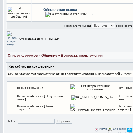
Обновление шапки
[
На страницу:
1
,
2
]
Показать темы за:
Поле сорти
Страница
1
из
5
[ Тем: 124 ]
Список форумов
Общение
Вопросы, предложения
»
»
Кто сейчас на конференции
Сейчас этот форум просматривают: нет зарегистрированных пользователей и гости:
Новые сообщения
Нет новых
Новые сообщения [ Популярная
Нет новых
тема ]
тема ]
Новые сообщения [ Тема
Нет новых
закрыта ]
закрыта ]
Найти:
News
Site mapx