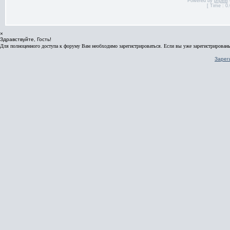
Powered by
phpBB
[ Time : 0.
×
Здравствуйте, Гость!
Для полноценного доступа к форуму Вам необходимо зарегистрироваться. Если вы уже зарегистрированы
Зарег