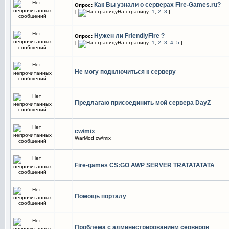
Как Вы узнали о серверах Fire-Games.ru?
Опрос:
[
На страницу:
1
,
2
,
3
]
Нужен ли FriendlyFire ?
Опрос:
[
На страницу:
1
,
2
,
3
,
4
,
5
]
Не могу подключиться к серверу
Предлагаю присоединить мой сервера DayZ
cw/mix
WarMod cw/mix
Fire-games CS:GO AWP SERVER TRATATATATA
Помощь порталу
Проблема с администрированием серверов