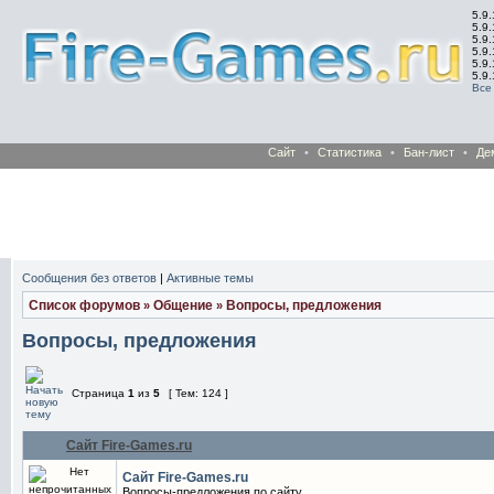
5.9.
5.9.
5.9
5.9
5.9
5.9
Все
Сайт
•
Статистика
•
Бан-лист
•
Де
Сообщения без ответов
|
Активные темы
Список форумов
Общение
Вопросы, предложения
»
»
Вопросы, предложения
Страница
1
из
5
[ Тем: 124 ]
Сайт Fire-Games.ru
Сайт Fire-Games.ru
Вопросы-предложения по сайту.