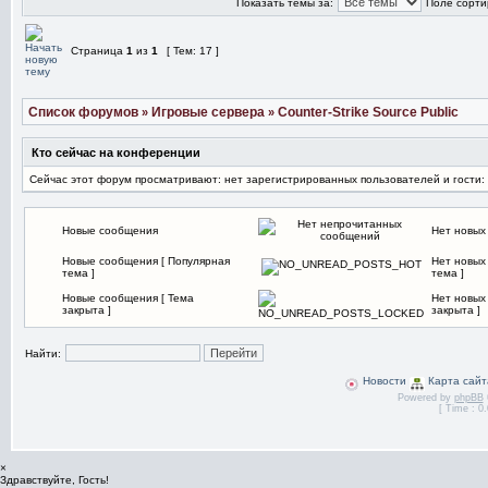
Показать темы за:
Поле сорти
Страница
1
из
1
[ Тем: 17 ]
Список форумов
Игровые сервера
Counter-Strike Source Public
»
»
Кто сейчас на конференции
Сейчас этот форум просматривают: нет зарегистрированных пользователей и гости:
Новые сообщения
Нет новых
Новые сообщения [ Популярная
Нет новых
тема ]
тема ]
Новые сообщения [ Тема
Нет новых
закрыта ]
закрыта ]
Найти:
Новости
Карта сайт
Powered by
phpBB
[ Time : 0.
×
Здравствуйте, Гость!