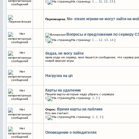
[
На страницу:
1
...
11
,
12
,
13
]
No- steam игроки не могут зайти на мой
Перемещена:
Вопросы и предложения по серверу C
[
На страницу:
1
...
12
,
13
,
14
]
бедаа, не могу зайти
прив ходе на сервер, мне пишется сообщение, что сервер ра
новой версии игры
Нагрузка на цп
Карты на удаление
Пишем карты которые надо убрать с сервера
[
На страницу:
1
,
2
]
Время карты на паблике
Опрос:
Кто как считает.
[
На страницу:
1
,
2
,
3
]
Оповещение о победителях