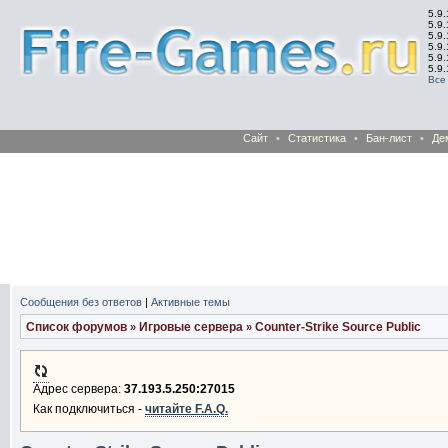
5.9.
5.9.
5.9
5.9
5.9
5.9
Все
Сайт
•
Статистика
•
Бан-лист
•
Де
Сообщения без ответов
|
Активные темы
Список форумов
Игровые сервера
Counter-Strike Source Public
»
»
Адрес сервера:
37.193.5.250:27015
Как подключиться -
читайте F.A.Q.