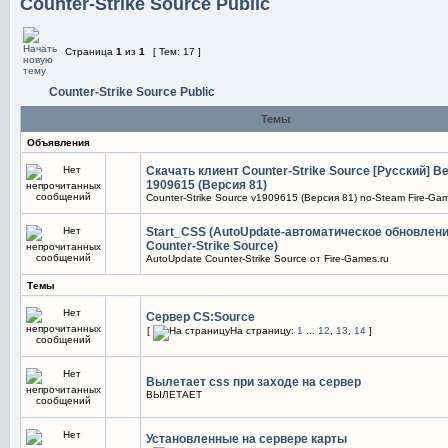
Counter-Strike Source Public
Страница
1
из
1
[ Тем: 17 ]
Counter-Strike Source Public
Темы
Объявления
Скачать клиент Counter-Strike Source [Русский] В
1909615 (Версия 81)
Counter-Strike Source v1909615 (Версия 81) no-Steam Fire-Gam
Start_CSS (AutoUpdate-автоматическое обновлен
Counter-Strike Source)
AutoUpdate Counter-Strike Source от Fire-Games.ru
Темы
Сервер CS:Source
[
На страницу:
1
...
12
,
13
,
14
]
Вылетает css при заходе на сервер
ВЫЛЕТАЕТ
Установленные на сервере карты