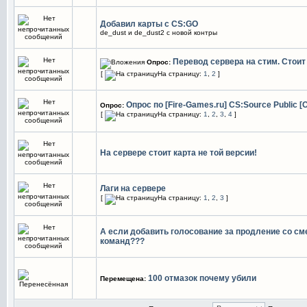
Добавил карты с CS:GO
de_dust и de_dust2 с новой контры
Перевод сервера на стим. Стоит
Опрос:
[
На страницу:
1
,
2
]
Опрос по [Fire-Games.ru] CS:Source Public 
Опрос:
[
На страницу:
1
,
2
,
3
,
4
]
На сервере стоит карта не той версии!
Лаги на сервере
[
На страницу:
1
,
2
,
3
]
А если добавить голосование за продление со см
команд???
100 отмазок почему убили
Перемещена: