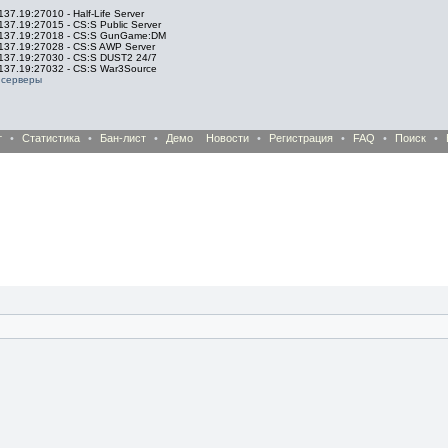
137.19:27010 - Half-Life Server
137.19:27015 - CS:S Public Server
.137.19:27018 - CS:S GunGame:DM
.137.19:27028 - CS:S AWP Server
.137.19:27030 - CS:S DUST2 24/7
.137.19:27032 - CS:S War3Source
 серверы
т
•
Статистика
•
Бан-лист
•
Демо
Новости
•
Регистрация
•
FAQ
•
Поиск
•