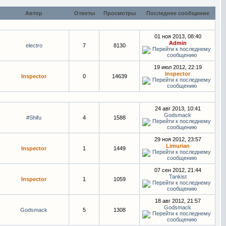
Автор
Ответы
Просмотры
Последнее сообщение
01 ноя 2013, 08:40
Admin
electro
7
8130
19 июл 2012, 22:19
Inspector
Inspector
0
14639
24 авг 2013, 10:41
Godsmack
#Shifu
4
1588
29 ноя 2012, 23:57
Limurian
Inspector
1
1449
07 сен 2012, 21:44
Tankist
Inspector
1
1059
18 авг 2012, 21:57
Godsmack
Godsmack
5
1308