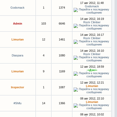
17 авг 2012, 11:48
Godsmack
Godsmack
1
1374
14 авг 2012, 16:19
Rock Climber
Admin
103
6646
14 авг 2012, 16:17
Rock Climber
Limurian
12
1461
14 авг 2012, 16:10
Rock Climber
Diaspara
4
1080
12 авг 2012, 18:59
-=Дэн=-
Limurian
9
1169
12 авг 2012, 12:21
Limurian
Inspector
1
1087
08 авг 2012, 22:10
Limurian
#Shifu
14
1366
08 авг 2012, 10:02