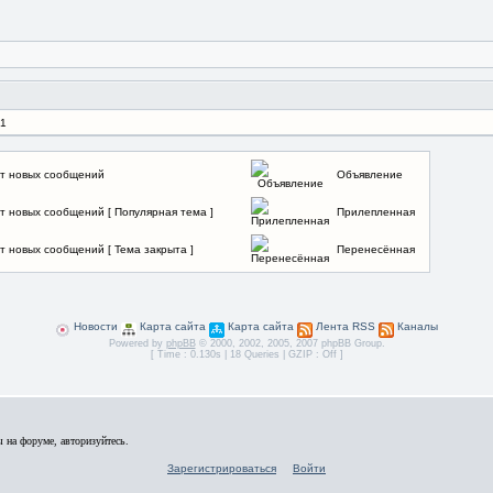
 1
т новых сообщений
Объявление
т новых сообщений [ Популярная тема ]
Прилепленная
т новых сообщений [ Тема закрыта ]
Перенесённая
Новости
Карта сайта
Карта сайта
Лента RSS
Каналы
Powered by
phpBB
© 2000, 2002, 2005, 2007 phpBB Group.
[ Time : 0.130s | 18 Queries | GZIP : Off ]
 на форуме, авторизуйтесь.
Зарегистрироваться
Войти