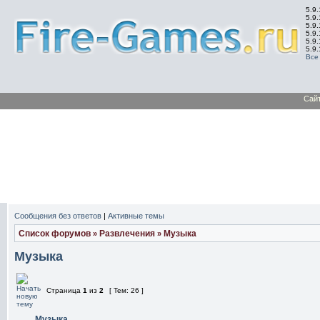
5.9.
5.9.
5.9
5.9
5.9
5.9
Все
Сай
Сообщения без ответов
|
Активные темы
Список форумов
Развлечения
Музыка
»
»
Музыка
Страница
1
из
2
[ Тем: 26 ]
Музыка