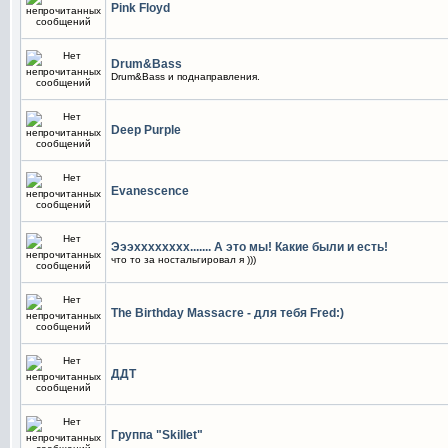
Pink Floyd
Drum&Bass
Drum&Bass и поднаправления.
Deep Purple
Evanescence
Эээхххххххх....... А это мы! Какие были и есть!
что то за ностальгировал я )))
The Birthday Massacre - для тебя Fred:)
ДДТ
Группа "Skillet"