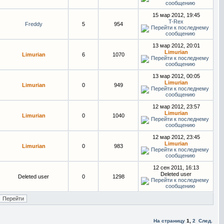
15 мар 2012, 19:45
T-Rex
Freddy
5
954
13 мар 2012, 20:01
Limurian
Limurian
6
1070
13 мар 2012, 00:05
Limurian
Limurian
0
949
12 мар 2012, 23:57
Limurian
Limurian
0
1040
12 мар 2012, 23:45
Limurian
Limurian
0
983
12 сен 2011, 16:13
Deleted user
Deleted user
0
1298
На страницу
1
,
2
След.