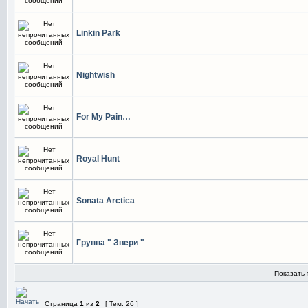
Linkin Park
Nightwish
For My Pain…
Royal Hunt
Sonata Arctica
Группа " Звери "
Показать 
Страница
1
из
2
[ Тем: 26 ]