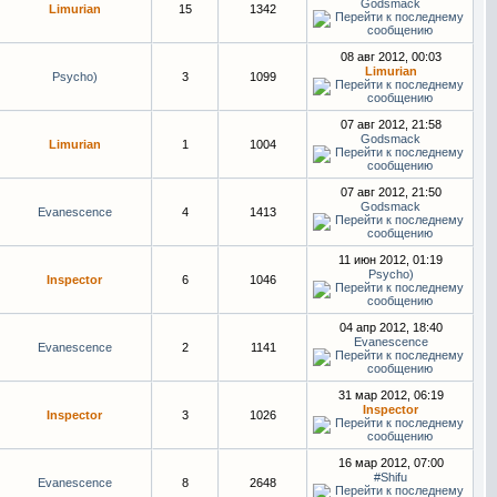
Godsmack
Limurian
15
1342
08 авг 2012, 00:03
Limurian
Psycho)
3
1099
07 авг 2012, 21:58
Godsmack
Limurian
1
1004
07 авг 2012, 21:50
Godsmack
Evanescence
4
1413
11 июн 2012, 01:19
Psycho)
Inspector
6
1046
04 апр 2012, 18:40
Evanescence
Evanescence
2
1141
31 мар 2012, 06:19
Inspector
Inspector
3
1026
16 мар 2012, 07:00
#Shifu
Evanescence
8
2648