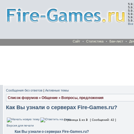
5.9.
5.9.
5.9
5.9
5.9
5.9
Все
Сайт
•
Статистика
•
Бан-лист
•
Де
Сообщения без ответов
|
Активные темы
Список форумов
Общение
Вопросы, предложения
»
»
Как Вы узнали о серверах Fire-Games.ru?
Страница
1
из
3
[ Сообщений: 42 ]
Версия для печати
Как Вы узнали о серверах Fire-Games.ru?