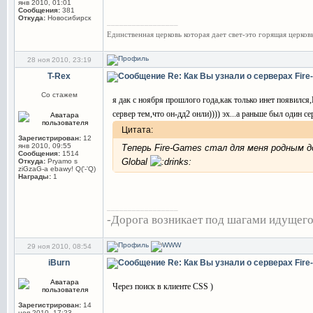
янв 2010, 01:01
Сообщения:
381
Откуда:
Новосибирск
_________________
Единственная церковь которая дает свет-это горящая церковь
28 ноя 2010, 23:19
T-Rex
Re: Как Вы узнали о серверах Fir
Со стажем
я дак с ноября прошлого года,как только инет появился
сервер тем,что он-дд2 онли)))) эх...а раньше был один сер
Цитата:
Зарегистрирован:
12
янв 2010, 09:55
Теперь Fire-Games стал для меня родным
Сообщения:
1514
Global
Откуда:
Pryamo s
ziGzaG-a ebawy! Q('-'Q)
Награды:
1
_________________
-Дорога возникает под шагами идущего.
29 ноя 2010, 08:54
iBurn
Re: Как Вы узнали о серверах Fir
Через поиск в клиенте CSS )
Зарегистрирован:
14
ноя 2010, 17:23