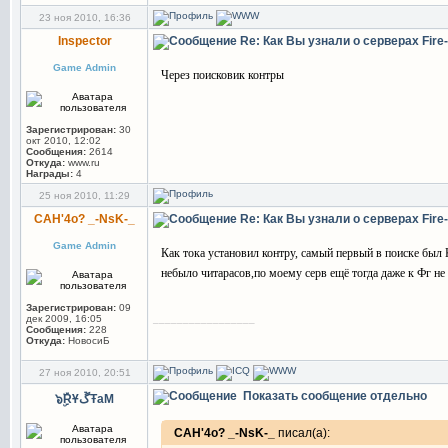
23 ноя 2010, 16:36
Inspector
Re: Как Вы узнали о серверах Fir
Game Admin
Через поисковик контры
Зарегистрирован:
30
окт 2010, 12:02
Сообщения:
2614
Откуда:
www.ru
Награды:
4
25 ноя 2010, 11:29
CAH'4o? _-NsK-_
Re: Как Вы узнали о серверах Fir
Game Admin
Как тока установил контру, самый первый в поиске был 
небыло читарасов,по моему серв ещё тогда даже к Фг н
Зарегистрирован:
09
_________________
дек 2009, 16:05
Сообщения:
228
Откуда:
НовосиБ
27 ноя 2010, 20:51
Показать сообщение отдельно
๖ۣۜRҰڱŦaM
CAH'4o? _-NsK-_
писал(а):