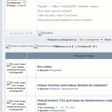
_________________
Сообщения:
717
Откуда:
Сидней
DypuK>.< / iBurn / 9п0н[Ch!K] / c3н4т0р / senator
Я не море, меня не волнует!
I like the place, where I was born!
Перцами иногда называются просто специи!
11 янв 2011, 07:05
Показать сообщения за:
Поле 
Страница
1
из
3
[ Сообщений: 42 ]
Похожие темы
fire-comix
в форуме
Флудилка
новые плагины или новые фишки на серверах!
в форуме
Вопросы, предложения
Новый клиент CSS для игры на обновленных сер
steam
[ На страницу:
1
...
11
,
12
,
13
]
в форуме
Информация