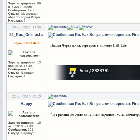
Зарегистрирован:
06
янв 2010, 20:08
Сообщения:
1280
Откуда:
Московская
область,город Истра
Награды:
5
20 ноя 2010, 23:50
22_Rus_Onimusha
Re: Как Вы узнали о серверах Fir
Админ Half-Life 1
Нашел Через поиск серверов в клиенте Half-Life...
_________________
Зарегистрирован:
13
ноя 2010, 15:45
Сообщения:
183
Откуда:
Барнаул
Награды:
1
22 ноя 2010, 15:15
Happy
Re: Как Вы узнали о серверах Fir
"Тут раньше не было античита и админов, хотел почитер
Зарегистрирован:
15
июл 2010, 21:43
_________________
Сообщения:
691
Откуда:
Барнаул