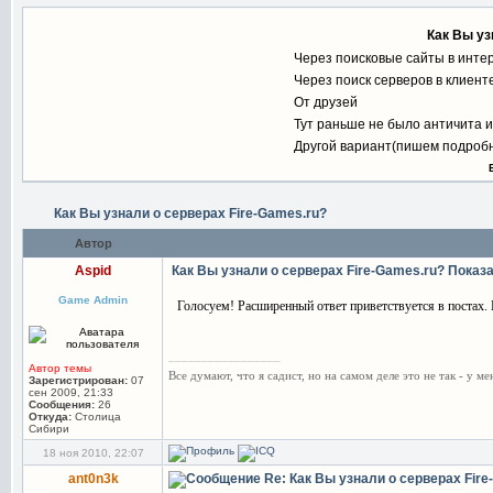
Как Вы уз
Через поисковые сайты в интерн
Через поиск серверов в клиенте
От друзей
Тут раньше не было античита и
Другой вариант(пишем подробн
Как Вы узнали о серверах Fire-Games.ru?
Автор
Aspid
Как Вы узнали о серверах Fire-Games.ru?
Показа
Game Admin
Голосуем! Расширенный ответ приветствуется в постах.
_________________
Автор темы
Все думают, что я садист, но на самом деле это не так - у м
Зарегистрирован:
07
сен 2009, 21:33
Сообщения:
26
Откуда:
Столица
Сибири
18 ноя 2010, 22:07
ant0n3k
Re: Как Вы узнали о серверах Fir