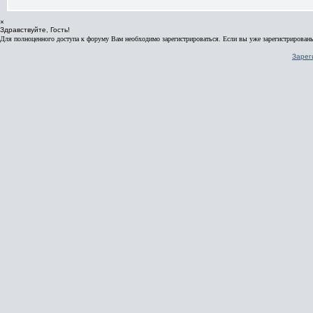
×
Здравствуйте, Гость!
Для полноценного доступа к форуму Вам необходимо зарегистрироваться. Если вы уже зарегистрированы
Зарег