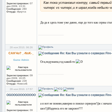
Как тока установил контру, самый первый 
Зарегистрирован:
07
дек 2009, 13:31
читерс vs читерс,и я играл,когда небыло 
Сообщения:
280
Откуда:
Иркутск
Да да я здесь тоже уже давно, еще до того как сервы ста
_________________
28 ноя 2010, 06:26
CAH'4o? _-NsK-_
Re: Как Вы узнали о серверах Fir
Game Admin
Ога,подумаеш,год какой-то
_________________
Зарегистрирован:
09
дек 2009, 16:05
Сообщения:
228
Откуда:
НовосиБ
28 ноя 2010, 17:57
OGOOGOOOOOOOO
Re: Как Вы узнали о серверах Fir
а я вот не помню,наверно в поиске серверов!))я с начал
шел!))Надеюсь его не закроют!!!!
Зарегистрирован:
09