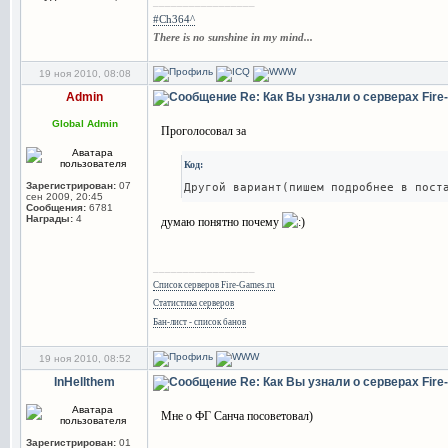
_________________
#Ch364^
There is no sunshine in my mind...
19 ноя 2010, 08:08
Admin
Re: Как Вы узнали о серверах Fir
Global Admin
Проголосовал за
Код:
Зарегистрирован:
07
Другой вариант(пишем подробнее в пост
сен 2009, 20:45
Сообщения:
6781
Награды:
4
думаю понятно почему
_________________
Список серверов Fire-Games.ru
Статистика серверов
Бан-лист - список банов
19 ноя 2010, 08:52
InHellthem
Re: Как Вы узнали о серверах Fir
Мне о ФГ Санча посоветовал)
Зарегистрирован:
01