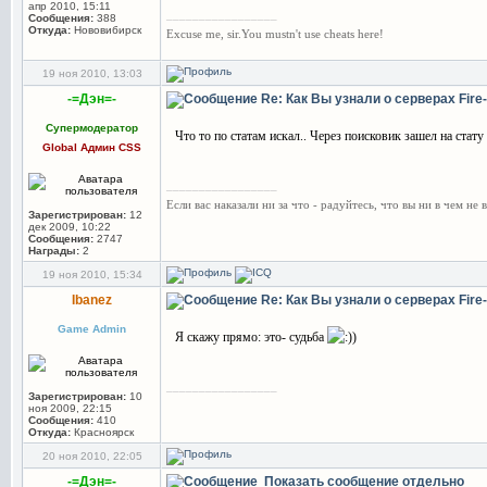
апр 2010, 15:11
_________________
Сообщения:
388
Откуда:
Нововибирск
Excuse me, sir.You mustn't use cheats here!
19 ноя 2010, 13:03
-=Дэн=-
Re: Как Вы узнали о серверах Fir
Супермодератор
Что то по статам искал.. Через поисковик зашел на ста
Global Админ CSS
_________________
Если вас наказали ни за что - радуйтесь, что вы ни в чем не 
Зарегистрирован:
12
дек 2009, 10:22
Сообщения:
2747
Награды:
2
19 ноя 2010, 15:34
Ibanez
Re: Как Вы узнали о серверах Fir
Game Admin
Я скажу прямо: это- судьба
)
_________________
Зарегистрирован:
10
ноя 2009, 22:15
Сообщения:
410
Откуда:
Красноярск
20 ноя 2010, 22:05
-=Дэн=-
Показать сообщение отдельно