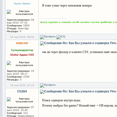
Game Admin
Я тоже узнал через поисковик контры
_________________
Зарегистрирован:
04
зачем курить и летать когда можно съесть грибочик и
мар 2010, 07:10
Сообщения:
1954
Откуда:
Улан-Удэ
Награды:
5
19 ноя 2010, 06:56
selector
Re: Как Вы узнали о серверах Fir
Супермодератор
так же через фильтр в клиенте CSS. установил пинг низ
Global Админ CSS
Зарегистрирован:
15
июн 2010, 09:17
Сообщения:
2230
Награды:
3
19 ноя 2010, 07:15
Ch364
Re: Как Вы узнали о серверах Fir
Поиск серверов внутри игры.
Почему выбрал fire-games? Низкий пинг + OB версия, на
Зарегистрирован:
07
июл 2010, 15:45
Сообщения:
113
Откуда:
Новосибирск