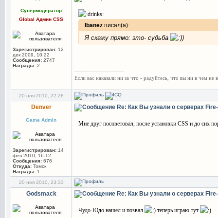
Супермодератор
Global Админ CSS
Ibanez
писал(а):
Я скажу прямо: это- судьба
)
Зарегистрирован:
12
дек 2009, 10:22
Сообщения:
2747
Награды:
2
_________________
Если вас наказали ни за что - радуйтесь, что вы ни в чем не 
20 ноя 2010, 22:28
Denver
Re: Как Вы узнали о серверах Fir
Game Admin
Мне друг посоветовал, после установки CSS и до сих по
Зарегистрирован:
14
фев 2010, 16:12
Сообщения:
676
Откуда:
Томск
Награды:
1
20 ноя 2010, 23:33
Godsmack
Re: Как Вы узнали о серверах Fir
Чудо-Юдо нашел и позвал
теперь играю тут