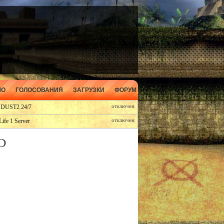
МО
ГОЛОСОВАНИЯ
ЗАГРУЗКИ
ФОРУМ
 DUST2 24/7
отключен
Life 1 Server
отключен
ID