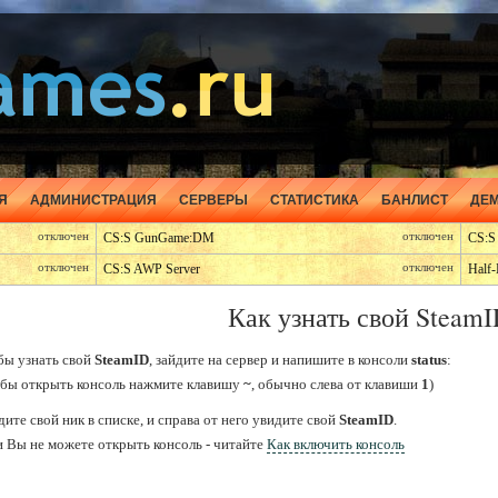
Я
АДМИНИСТРАЦИЯ
СЕРВЕРЫ
СТАТИСТИКА
БАНЛИСТ
ДЕ
отключен
CS:S GunGame:DM
отключен
CS:S
отключен
CS:S AWP Server
отключен
Half-
Как узнать свой Steam
бы узнать свой
SteamID
, зайдите на сервер и напишите в консоли
status
:
обы открыть консоль нажмите клавишу
~
, обычно слева от клавиши
1
)
ите свой ник в списке, и справа от него увидите свой
SteamID
.
и Вы не можете открыть консоль - читайте
Как включить консоль