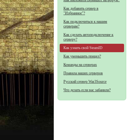
Как выложить скриншот на форум?
Как добавить сервер в
"Избранное"?
Как подключиться к нашим
серверам?
Как сделать автоподключение к
серверу?
Как узнать свой SteamID
Как уменьшить прицел?
Команды на серверах
Правила наших серверов
Русский сервер War3Source
Что делать если вас забанили?