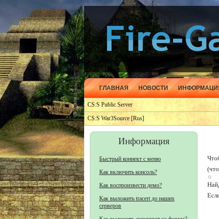
ГЛАВНАЯ
НОВОСТИ
ИНФОРМАЦИ
CS:S Public Server
CS:S War3Source [Rus]
Информация
Что
Быстрый коннект с меню
(чт
Как включить консоль?
Найд
Как воспроизвести демо?
Есл
Как выложить tracert до наших
серверов