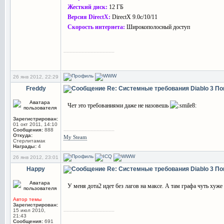
Жесткий диск:
12 ГБ
Версия DirectX:
DirectX 9.0c/10/11
Скорость интернета:
Широкополосный доступ
_________________
26 янв 2012, 22:29
Freddy
Re: Системные требования Diablo 3
По
Чет это требованиями даже не назовешь
Зарегистрирован:
01 окт 2011, 14:10
_________________
Сообщения:
888
Откуда:
My Steam
Стерлитамак
Награды:
4
26 янв 2012, 23:01
Happy
Re: Системные требования Diablo 3
По
У меня дота2 идет без лагов на максе. А там графа чуть хуже
Автор темы
Зарегистрирован:
_________________
15 июл 2010,
21:43
Сообщения:
691