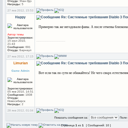
Откуда:
Улан-Удэ
Награды:
5
27 янв 2012, 15:53
Happy
Re: Системные требования Diablo 3
По
Примерно так же негодовали фаны. А после отмены близкона
Автор темы
Зарегистрирован:
_________________
15 июл 2010,
21:43
Сообщения:
691
Откуда:
Барнаул
27 янв 2012, 17:15
Limurian
Re: Системные требования Diablo 3
По
Game Admin
Вот если так по сути не обижайтесь! Не чего свкрх естестве
Зарегистрирован:
05 янв 2010, 14:51
Сообщения:
1938
Откуда:
Новосибирск
Награды:
2
28 янв 2012, 01:04
Показать сообщения за:
Поле 
Страница
1
из
1
[ Сообщений: 10 ]