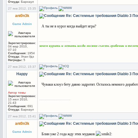
Откуда:
Барнаул
27 янв 2012, 15:35
ant0n3k
Re: Системные требования Diablo 3
По
Game Admin
А ты не в курсе когда выйдет игра?
_________________
Зарегистрирован:
зачем курить и летать когда можно съесть грибочик и теле
04 мар 2010,
07:10
Сообщения:
1954
Откуда:
Улан-Удэ
Награды:
5
27 янв 2012, 15:37
Happy
Re: Системные требования Diablo 3
По
Чуваки клоуз бету давно задротят. Осталось немного доработ
Автор темы
Зарегистрирован:
_________________
15 июл 2010,
21:43
Сообщения:
691
Откуда:
Барнаул
27 янв 2012, 15:41
ant0n3k
Re: Системные требования Diablo 3
По
Game Admin
Блин уже 2 года жду этих мудаков