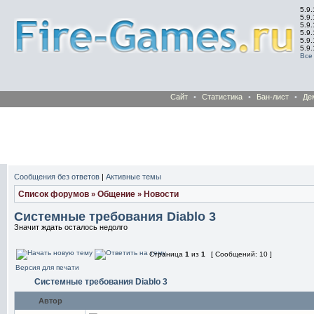
5.9.
5.9.
5.9
5.9
5.9
5.9
Все
Сайт
•
Статистика
•
Бан-лист
•
Де
Сообщения без ответов
|
Активные темы
Список форумов
Общение
Новости
»
»
Системные требования Diablo 3
Значит ждать осталось недолго
Страница
1
из
1
[ Сообщений: 10 ]
Версия для печати
Системные требования Diablo 3
Автор