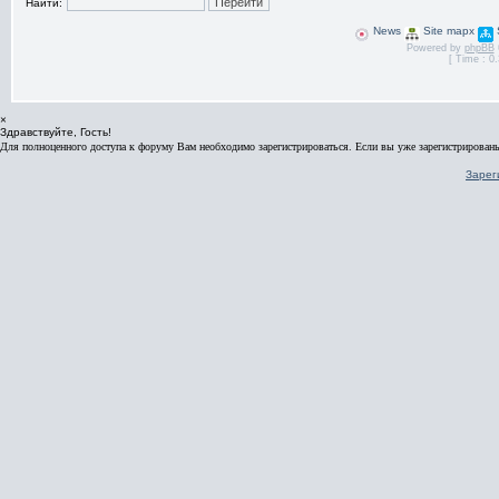
Найти:
News
Site mapx
Powered by
phpBB
[ Time : 0.
×
Здравствуйте, Гость!
Для полноценного доступа к форуму Вам необходимо зарегистрироваться. Если вы уже зарегистрированы
Зарег