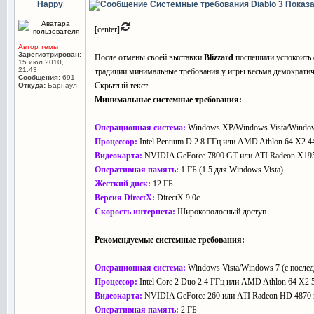
Happy
Системные требования Diablo 3
Показа
[center]
Автор темы
Зарегистрирован:
После отмены своей выставки
Blizzard
поспешили успокоить 
15 июл 2010,
21:43
традиции минимальные требования у игры весьма демократич
Сообщения:
691
Скрытый текст
Откуда:
Барнаул
Минимальные системные требования:
Операционная система:
Windows XP/Windows Vista/Windows
Процессор:
Intel Pentium D 2.8 ГГц или AMD Athlon 64 X2 
Видеокарта:
NVIDIA GeForce 7800 GT или ATI Radeon X195
Оперативная память:
1 ГБ (1.5 для Windows Vista)
Жесткий диск:
12 ГБ
Версия DirectX:
DirectX 9.0c
Скорость интернета:
Широкополосный доступ
Рекомендуемые системные требования:
Операционная система:
Windows Vista/Windows 7 (c послед
Процессор:
Intel Core 2 Duo 2.4 ГГц или AMD Athlon 64 X2 
Видеокарта:
NVIDIA GeForce 260 или ATI Radeon HD 4870 
Оперативная память:
2 ГБ