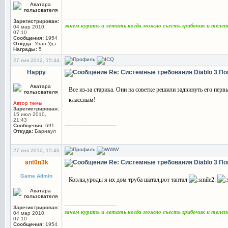
_________________
Зарегистрирован:
зачем курить и летать когда можно съесть грибочик и теле
04 мар 2010,
07:10
Сообщения:
1954
Откуда:
Улан-Удэ
Награды:
5
27 янв 2012, 15:44
Happy
Re: Системные требования Diablo 3
По
Все из-за старика. Они на советке решили задвинуть его пе
классным!
Автор темы
Зарегистрирован:
15 июл 2010,
21:43
_________________
Сообщения:
691
Откуда:
Барнаул
27 янв 2012, 15:46
ant0n3k
Re: Системные требования Diablo 3
По
Game Admin
Козлы,уроды я их дом труба шатал,рот таптал
_________________
Зарегистрирован:
зачем курить и летать когда можно съесть грибочик и теле
04 мар 2010,
07:10
Сообщения:
1954