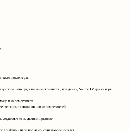
и.
 часов после игры.
тв должны быть представлены скриншоты, пов демки, Source TV демки игры.
манд и их заместители.
.е. все кроме капитанов или их заместителей.
, созданные не по данным правилам.
 по stv demo или по пов демо, если таковое имеется.