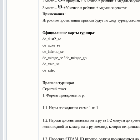
2 место -
в профиль + 80 очков в рейтинг + медаль за уча
3 место -
+50 очков в рейтинг + медаль за участие
Примечания
:
Игроки не прочитавшие правила будут по ходу турнир жестко
Официальные карты турнира
:
de_dust2_se
de_nuke_se
de_inferno_se
de_mirage_ce / de_mirage_go
de_train_se
de_aztec
Правила турнира:
Скрытый текст
1. Формат проведения игр.
1.1. Игры проходят по схеме 1 на 1.
1.2. Игроки должны являться на игру за 1-2 минуты до време
неявки одной из команд на игру, команда, которая не пришла
1.3. Проверка STEAM_ID игроков должна производиться до н