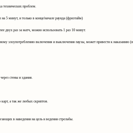
ка технических проблем.
м на 5 минут, и только в конце/начале раунда (фризтайм)
ее двух раз за матч, можно использовать 1 раз 10 минут.
нному злоупотреблению включения и выключения паузы, может привести к наказанию (н
через стены и здания.
 карт, а так же любых скриптов.
гающих в наведении на цель и ведении стрельбы.