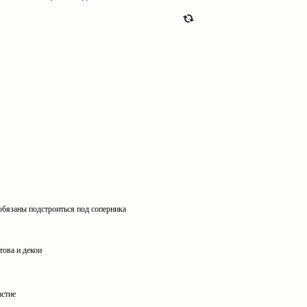
 обязаны подстроиться под соперника
това и декои
астие