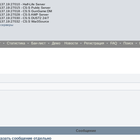
137.19:27010 - Half-Life Server
137.19:27015 - CS:S Public Server
.137.19:27018 - CS:S GunGame:DM
.137.19:27028 - CS:S AWP Server
.137.19:27030 - CS:S DUST2 24/7
.137.19:27032 - CS:S War3Source
 серверы
т
•
Статистика
•
Бан-лист
•
Демо
Новости
•
Регистрация
•
FAQ
•
Поиск
•
Сообщение
казать сообщение отдельно