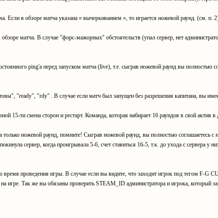
а. Если в обзоре матча указана « вычеркиванием », то играется ножевой раунд. (см. п. 2
 обзоре матча. В случае "форс-мажорных" обстоятельств (упал сервер, нет администрато
остоянного ping'a перед запуском матча (live), т.е. сыграв ножевой раунд вы полностью
товы", "ready", "rdy" . В случае если матч был запущен без разрешения капитана, вы имее
вной 15-ти смена сторон и рестарт. Команда, которая набирает 16 раундов в свой актив в
ла только ножевой раунд, помните! Сыграв ножевой раунд, вы полностью соглашаетесь с 
окинула сервер, когда проигрывала 5-6, счет ставиться 16-5, т.к. до ухода с сервера у ни
о время проведения игры. В случае если вы видите, что заходит игрок под тегом F-G C
 на игре. Так же вы обязаны проверить STEAM_ID администратора и игрока, который заш