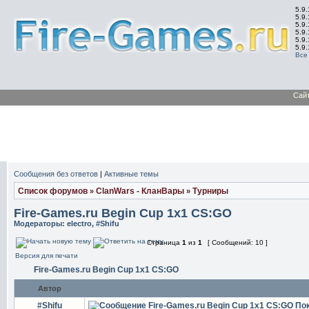
5.9.
5.9.
5.9
5.9
5.9
5.9
Все
Сай
Сообщения без ответов
|
Активные темы
Список форумов
ClanWars - КланВары
Турниры
»
»
Fire-Games.ru Begin Cup 1x1 CS:GO
Модераторы:
electro
,
#Shifu
Страница
1
из
1
[ Сообщений: 10 ]
Версия для печати
Fire-Games.ru Begin Cup 1x1 CS:GO
Автор
#Shifu
Fire-Games.ru Begin Cup 1x1 CS:GO
По