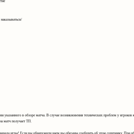
стие
 наказываться/
ни указанного в обзоре матча. В случае возникновения технических проблем у игроков к
 на матч получает ТП.
ачала игры! Если вы обнаружили наем вы обязаны сообщить об этом сопернику. При о