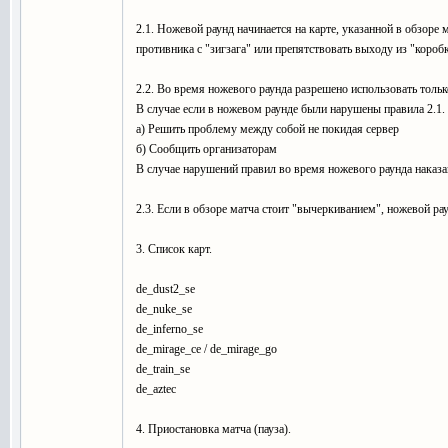
2.1. Ножевой раунд начинается на карте, указанной в обзоре
противника с "зигзага" или препятствовать выходу из "короб
2.2. Во время ножевого раунда разрешено использовать тольк
В случае если в ножевом раунде были нарушены правила 2.1. 
a) Решить проблему между собой не покидая сервер
б) Сообщить организаторам
В случае нарушений правил во время ножевого раунда наказа
2.3. Если в обзоре матча стоит "вычеркиванием", ножевой ра
3. Список карт.
de_dust2_se
de_nuke_se
de_inferno_se
de_mirage_ce / de_mirage_go
de_train_se
de_aztec
4. Приостановка матча (пауза).