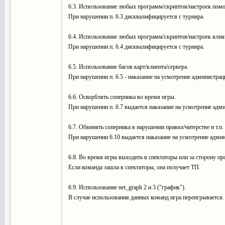
6.3. Использование любых программ/скриптов/настроек помо
При нарушении п. 6.3 дисквалифицируется с турнира.
6.4. Использование любых программ/скриптов/настроек влия
При нарушении п. 6.4 дисквалифицируется с турнира.
6.5. Использование багов карт/клиента/сервера.
При нарушении п. 6.5 - наказание на усмотрение администрац
6.6. Оскорблять соперника во время игры.
При нарушении п. 6.7 выдается наказание на усмотрение адм
6.7. Обвинять соперника в нарушении правил/читерстве и т.п.
При нарушении 6.10 выдается наказание на усмотрение админ
6.8. Во время игры выходить в спектаторы или за сторону пр
Если команда зашла в спектаторы, она получает ТП.
6.9. Использование net_graph 2 и 3 ("график").
В случае использования данных команд игра переигрывается.