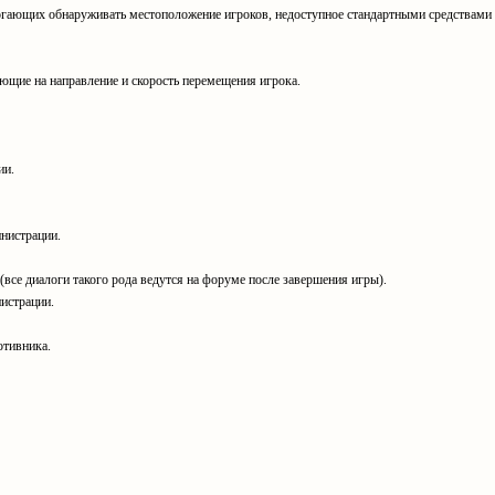
гающих обнаруживать местоположение игроков, недоступное стандартными средствами - 
ющие на направление и скорость перемещения игрока.
ии.
инистрации.
 (все диалоги такого рода ведутся на форуме после завершения игры).
истрации.
отивника.