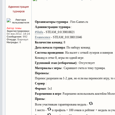
Администрация
турниров
Организаторы турнира
: Fire-Games.ru
Администрация турнира
:
Автор темы
Зарегистрирован:
#Shifu
- STEAM_0:0:39818821
04 янв 2012, 18:24
Сообщения:
992
Evanescence
- STEAM_0:0:38011046
Откуда:
Барнаул
Количество команд
: 8
Награды:
6
Дата начала турнира
: По набору команд
Система проведения
: На вылет с сеткой лузеров и винеров
Команд в сетке 8, игры по одной игре.
Групповой этап (отборочные)
: Отсутствует
Материалы с игры
: Скриншот счета в тему турнира.
Переносы
:
Перенос разрешен на 1-2 дня, но если вы переносите игру, то
Сервер
:
Формат
: 1х1
Разрешения в игре
: Разрешено использовать коктейли Моло
Призы
:
Всем участникам гарантирована медаль -
1 место -
в профиль + 100 очков в рейтинг + медаль за уч