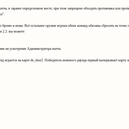
 матча, в заранее определенном месте, при этом запрещено обходить противника или преп
ки".
о броню и ножи. Всё остальное оружие игроки обеих команд обязаны сбросить на точке п
и 2.2. вы можете:
ние на усмотрение Администратора матча.
унд играется на карте de_dust2. Победитель ножевого раунда первый вычеркивает карту 