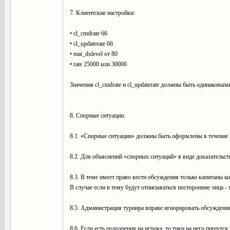
7. Клиентские настройки:
• cl_cmdrate 66
• cl_updaterate 66
• mat_dxlevel от 80
• rate 25000 или 30000
Значения cl_cmdrate и cl_updaterate должны быть одинаковым
8. Спорные ситуации.
8.1. «Спорные ситуации» должны быть оформлены в течение 3
8.2. Для объяснений «спорных ситуаций» в виде доказательс
8.3. В теме имеет право вести обсуждения только капитаны ко
В случае если в тему будут отписываться посторонние лица - т
8.5. Администрация турнира вправе игнорировать обсуждения
8.6. Если есть подозрения на игрока, то тики на него пишутся