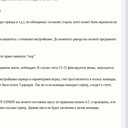
)
ра сервера и т.д.), по обоюдному согласию сторон, матч может быть перенесен на
 соглашаетесь с сетевыми настройками. До ножевого раунда вы можете предъявить
те право написать “stop”
 данном матче, побеждает. В случае счета 15-15 фиксируется ничья, запускается
настройками сервера и параметрами игры), счет проставляется в пользу команды,
х было взято 5 раундов. Так же если команда покидает сервер, а ведет в счете,
UP ADMIN вы можете поставить паузу по правилам пункта 4.2. и проверить, есть
ел на ваш сервер. Данная пауза не будет засчитана в актив команды.