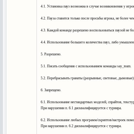
4.1. Установка пауз возможна в случае возникновения у игро
4.2. Пауза ставится только после просьбы игрока, не более че
4.3. Каждой команде разрешено воспользоваться паузой не бол
4.4. Использование большего количества пауз, либо умышле
5. Разрешено.
5.1. Писать сообщения с использованием команды say_team.
5.2. Перебрасывать гранаты (разрывные, световые, дымовые) 
6. Запрещено.
6.1. Использование нестандартных моделей, спрайтов, текстур
При нарушении п. 6.1 дисквалифицируется с турнира.
6.2. Использование любых программ/скриптов/настроек помо
При нарушении п. 6.2 дисквалифицируется с турнира.