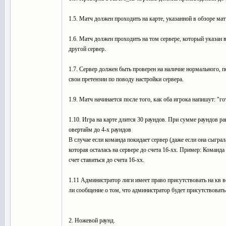
1.5. Матч должен проходить на карте, указанной в обзоре матч
1.6. Матч должен проходить на том сервере, который указан в
другой сервер.
1.7. Сервер должен быть проверен на наличие нормального, п
свои претензии по поводу настройки сервера.
1.9. Матч начинается после того, как оба игрока напишут: "го
1.10. Игра на карте длится 30 раундов. При сумме раундов ра
овертайм до 4-х раундов
В случае если команда покидает сервер (даже если она сыгра
которая осталась на сервере до счета 16-хх. Пример: Команда п
счет ставиться до счета 16-хх.
1.11 Администратор лиги имеет право присутствовать на кв в
ли сообщение о том, что администратор будет присутствовать
2. Ножевой раунд.