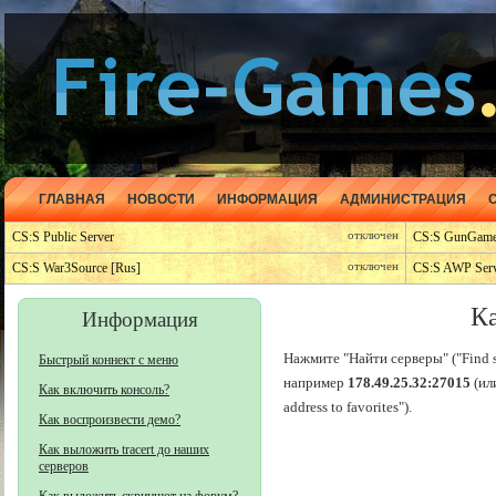
ГЛАВНАЯ
НОВОСТИ
ИНФОРМАЦИЯ
АДМИНИСТРАЦИЯ
CS:S Public Server
отключен
CS:S GunGam
CS:S War3Source [Rus]
отключен
CS:S AWP Ser
Ка
Информация
Нажмите "Найти серверы" ("Find se
Быстрый коннект с меню
например
178.49.25.32:27015
(ил
Как включить консоль?
address to favorites").
Как воспроизвести демо?
Как выложить tracert до наших
серверов