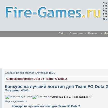
5.9.
5.9.
5.9
5.9
5.9
5.9
Все
Сайт
•
Статистика
•
Бан-лист
•
Де
Сообщения без ответов
|
Активные темы
Список форумов
Dota 2
Team FG Dota 2
»
»
Конкурс на лучший логотип для Team FG Dota 2
Модератор:
#Shifu
Страница
1
из
1
[ Сообщений: 4 ]
Версия для печати
Конкурс на лучший логотип для Team FG Dota 2