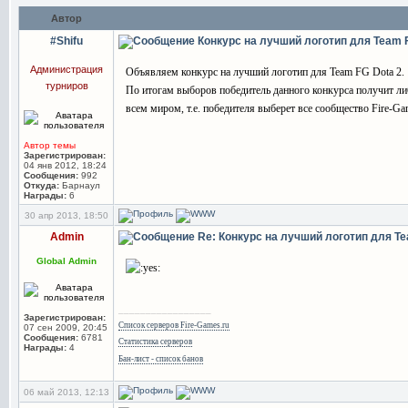
Автор
#Shifu
Конкурс на лучший логотип для Team 
Администрация
Объявляем конкурс на лучший логотип для Team FG Dota 2.
турниров
По итогам выборов победитель данного конкурса получит либ
всем миром, т.е. победителя выберет все сообщество Fire-Ga
Автор темы
Зарегистрирован:
04 янв 2012, 18:24
Сообщения:
992
Откуда:
Барнаул
Награды:
6
30 апр 2013, 18:50
Admin
Re: Конкурс на лучший логотип для Te
Global Admin
_________________
Зарегистрирован:
Список серверов Fire-Games.ru
07 сен 2009, 20:45
Сообщения:
6781
Статистика серверов
Награды:
4
Бан-лист - список банов
06 май 2013, 12:13