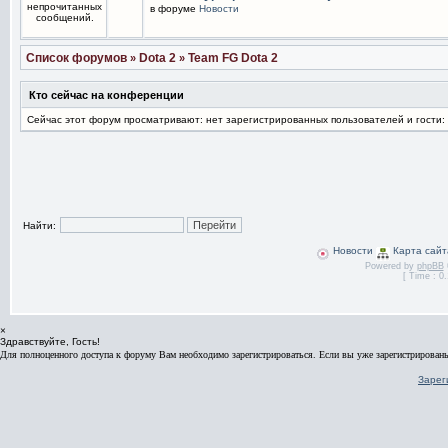
в форуме
Новости
Список форумов
Dota 2
Team FG Dota 2
»
»
Кто сейчас на конференции
Сейчас этот форум просматривают: нет зарегистрированных пользователей и гости:
Найти:
Новости
Карта сайт
Powered by
phpBB
[ Time : 0.
×
Здравствуйте, Гость!
Для полноценного доступа к форуму Вам необходимо зарегистрироваться. Если вы уже зарегистрированы
Зарег