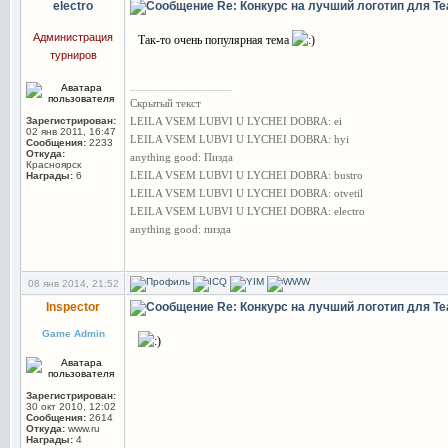
electro
Re: Конкурс на лучший логотип для Te
Администрация
Так-то очень популярная тема
турниров
_________________
Скрытый текст
Зарегистрирован:
LEILA VSEM LUBVI U LYCHEI DOBRA: ei
02 янв 2011, 16:47
LEILA VSEM LUBVI U LYCHEI DOBRA: hyi
Сообщения:
2233
Откуда:
anything good: Пизда
Красноярск
LEILA VSEM LUBVI U LYCHEI DOBRA: bustro
Награды:
6
LEILA VSEM LUBVI U LYCHEI DOBRA: otvetil
LEILA VSEM LUBVI U LYCHEI DOBRA: electro
anything good: пизда
08 янв 2014, 21:52
Inspector
Re: Конкурс на лучший логотип для Te
Game Admin
Зарегистрирован:
30 окт 2010, 12:02
Сообщения:
2614
Откуда:
www.ru
Награды:
4