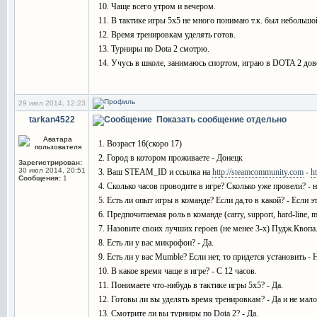
10. Чаще всего утром и вечером.
11. В тактике игры 5х5 не много понимаю т.к. был небольшо
12. Время тренировкам уделять готов.
13. Турниры по Dota 2 смотрю.
14. Учусь в школе, занимаюсь спортом, играю в DOTA 2 дово
29 июл 2014, 12:23
tarkan4522
Показать сообщение отдельно
1. Возраст 16(скоро 17)
2. Город в котором проживаете - Донецк
Зарегистрирован:
30 июл 2014, 20:51
3. Ваш STEAM_ID и ссылка на
http://steamcommunity.com
-
h
Сообщения:
1
4. Сколько часов проводите в игре? Сколько уже провели? - н
5. Есть ли опыт игры в команде? Если да,то в какой? - Если
6. Предпочитаемая роль в команде (carry, support, hard-line, m
7. Назовите своих лучших героев (не менее 3-х) Пудж.Квопа
8. Есть ли у вас микрофон? - Да.
9. Есть ли у вас Mumble? Если нет, то придется установить -
10. В какое время чаще в игре? - С 12 часов.
11. Понимаете что-нибудь в тактике игры 5х5? - Да.
12. Готовы ли вы уделять время тренировкам? - Да и не мало
13. Смотрите ли вы турниры по Dota 2? - Да.