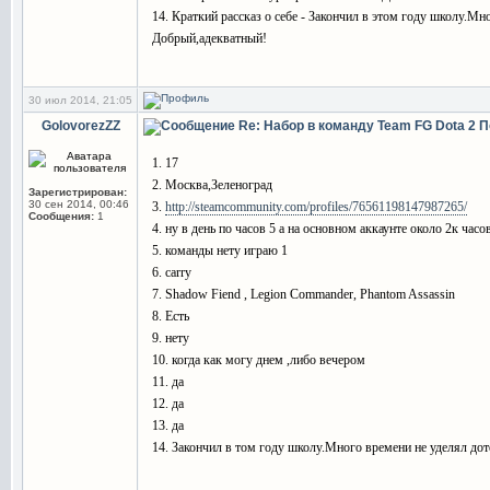
14. Краткий рассказ о себе - Закончил в этом году школу.М
Добрый,адекватный!
30 июл 2014, 21:05
GolovorezZZ
Re: Набор в команду Team FG Dota 2
П
1. 17
2. Москва,Зеленоград
Зарегистрирован:
30 сен 2014, 00:46
3.
http://steamcommunity.com/profiles/76561198147987265/
Сообщения:
1
4. ну в день по часов 5 а на основном аккаунте около 2к час
5. команды нету играю 1
6. carry
7. Shadow Fiend , Legion Commander, Phantom Assassin
8. Есть
9. нету
10. когда как могу днем ,либо вечером
11. да
12. да
13. да
14. Закончил в том году школу.Много времени не уделял до