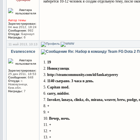
наберется 10-12 человек я создам отдельную тему, после око
Автор темы
Зарегистрирован:
04 янв 2012, 18:24
Сообщения:
992
Откуда:
Барнаул
Награды:
6
11 май 2013, 10:13
Evanescence
Re: Набор в команду Team FG Dota 2
П
1.
19
2.
Новокузнецк
Зарегистрирован:
25 дек 2011, 18:53
3.
http://steamcommunity.com/id/fankatyperry
Сообщения:
648
4.
1140 сыграно. 3 часа в день.
Откуда:
г.
Новокузнецк,
5.
Capitan mod.
Кем.обл.
Награды:
7
6.
carry, midder.
7.
Invoker, lanaya, clinkz, ds, mirana, weaver, brew, pudge, 
8.
+
9.
+
10.
Вечер, ночь.
11.
+
12.
+
13.
+