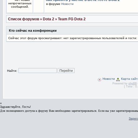
в форуме
Новости
Список форумов
Dota 2
Team FG Dota 2
»
»
Кто сейчас на конференции
Сейчас этот форум просматривают: нет зарегистрированных пользователей и гости:
Найти:
Новости
Карта сайт
Powered by
phpBB
[ Time : 0.
×
Здравствуйте, Гость!
Для полноценного доступа к форуму Вам необходимо зарегистрироваться. Если вы уже зарегистрированы
Зарег