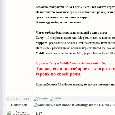
Команда собирается не на 1 день, и если вы хотите играть
Не пытайтесь ломиться сразу на несколько ролей, если в
ересь, то соответсвенно пишите support.
В команду набирается 6 человек.
Метод отбора будет зависить от вашей роли в игре:
Carry
- 10-минутный фарм Anti-Mag'ом, от кол-ва крипов м
Support
- расскажите о основах игры за саппорта, и так же н
Hard-Line
- расскажите об основах игры на Hard-Line, так же
Middle
- основы игры на линии Mid, фарм Shadow Fiend 10 м
К ролям Carry и Middle будет особо жесткий отбор.
Так же, если вы собираетесь играть
героях по своей роли.
Если наберется 10 и более заявок, то так же проведем 
30 апр 2013, 18:41
Godsmack
Re: Набор в команду Team FG Dota 2
П
1. 17