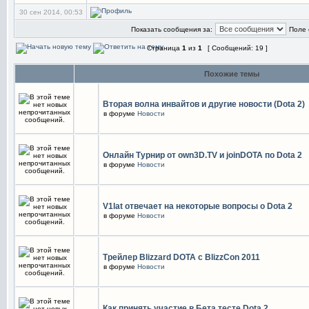
30 сен 2014, 00:53
Показать сообщения за:
Поле 
Страница
1
из
1
[ Сообщений: 19 ]
Похожие темы
Вторая волна инвайтов и другие новости (Dota 2)
в форуме
Новости
Онлайн Турнир от own3D.TV и joinDOTA по Dota 2
в форуме
Новости
V1lat отвечает на некоторые вопросы о Dota 2
в форуме
Новости
Трейлер Blizzard DOTA c BlizzCon 2011
в форуме
Новости
Как принять участие в Бета тесте Dota 2