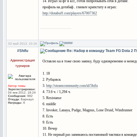
14. Играл за фг в ксс, готов попробывать себя в дотане.
профиль на дотабаф.. гляньте крипстату в играх:
http://dotabuff.com/players/67007362
_________________
02 май 2013, 10:16
#Shifu
Re: Набор в команду Team FG Dota 2
П
Администрация
Оставлю ка я тоже свою заявку, буду одновременно и менедж
турниров
1. 18
2. Рубцовск
3.
http://steamcommunity.com/id/5hifu
Автор темы
Зарегистрирован:
4. 73.6 ч. / 1,294 ч.
04 янв 2012, 18:24
Сообщения:
992
5. Resistanse
Откуда:
Барнаул
Награды:
6
6. middle
7. Invoker, Lanaya, Pudge, Magnus, Lone Druid, Windrunner
8. Есть
9. Есть
10. Вечер
11. Не первый раз занимаюсь постановкой тактики в команд