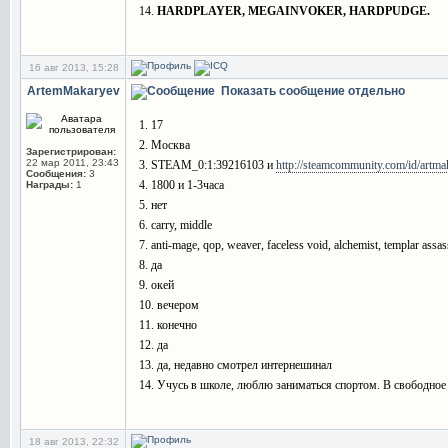
14.
HARDPLAYER, MEGAINVOKER, HARDPUDGE.
16 авг 2013, 15:28
ArtemMakaryev
Показать сообщение отдельно
1. 17
2. Москва
Зарегистрирован:
22 мар 2011, 23:43
3. STEAM_0:1:39216103 и
http://steamcommunity.com/id/artma
Сообщения:
3
4. 1800 и 1-3часа
Награды:
1
5. нет
6. carry, middle
7. anti-mage, qop, weaver, faceless void, alchemist, templar assas
8. да
9. окей
10. вечером
11. конечно
12. да
13. да, недавно смотрел интернешинал
14. Учусь в школе, люблю заниматься спортом. В свободное
18 авг 2013, 22:32