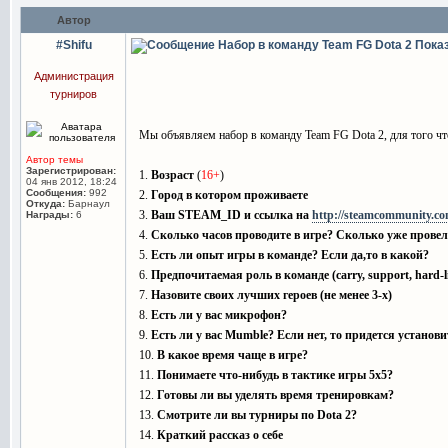
Автор
#Shifu
Набор в команду Team FG Dota 2
Пока
Администрация
турниров
Мы объявляем набор в команду Team FG Dota 2, для того чт
Автор темы
Зарегистрирован:
1.
Возраст
(
16+
)
04 янв 2012, 18:24
Сообщения:
992
2.
Город в котором проживаете
Откуда:
Барнаул
3.
Ваш STEAM_ID и ссылка на
http://steamcommunity.c
Награды:
6
4.
Сколько часов проводите в игре? Сколько уже прове
5.
Есть ли опыт игры в команде? Если да,то в какой?
6.
Предпочитаемая роль в команде (carry, support, hard-li
7.
Назовите своих лучших героев (не менее 3-х)
8.
Есть ли у вас микрофон?
9.
Есть ли у вас Mumble? Если нет, то придется установи
10.
В какое время чаще в игре?
11.
Понимаете что-нибудь в тактике игры 5х5?
12.
Готовы ли вы уделять время тренировкам?
13.
Смотрите ли вы турниры по Dota 2?
14.
Краткий рассказ о себе