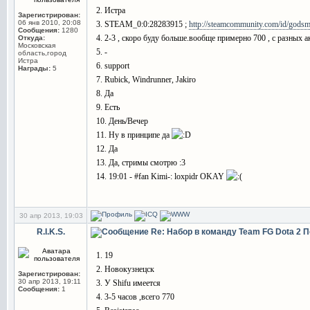
2. Истра
Зарегистрирован:
06 янв 2010, 20:08
3. STEAM_0:0:28283915 ;
http://steamcommunity.com/id/gods
Сообщения:
1280
4. 2-3 , скоро буду больше.вообще примерно 700 , с разных а
Откуда:
Московская
5. -
область,город
Истра
6. support
Награды:
5
7. Rubick, Windrunner, Jakiro
8. Да
9. Есть
10. День/Вечер
11. Ну в принципе да
12. Да
13. Да, стримы смотрю :3
14. 19:01 - #fan Kimi-: loxpidr OKAY
30 апр 2013, 19:03
R.I.K.S.
Re: Набор в команду Team FG Dota 2
П
1. 19
2. Новокузнецск
Зарегистрирован:
30 апр 2013, 19:11
3. У Shifu имеется
Сообщения:
1
4. 3-5 часов ,всего 770