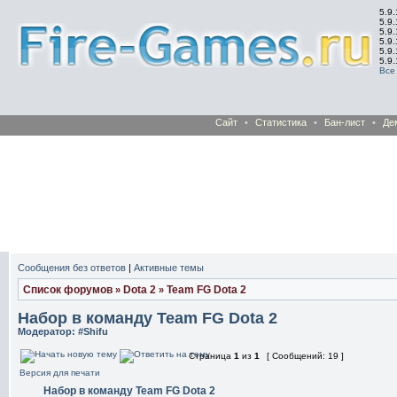
5.9.
5.9.
5.9
5.9
5.9
5.9
Все
Сайт
•
Статистика
•
Бан-лист
•
Де
Сообщения без ответов
|
Активные темы
Список форумов
Dota 2
Team FG Dota 2
»
»
Набор в команду Team FG Dota 2
Модератор:
#Shifu
Страница
1
из
1
[ Сообщений: 19 ]
Версия для печати
Набор в команду Team FG Dota 2