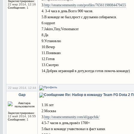
Зарегистрирован:
22 мар 2014, 12:16
3.
http://steamcommunity.com/profiles/76561198084479455
Сообщения:
1
4. 3-4 часа в день.Всего 900 часов.
5.В команде не был,прост с друзьями собираемся.
6.support
7.Jakiro,Tiny,Venomancer
8.Да
9.Установлю
10.Вечер
11.Понимаю
12.Готов
13.Смотрю
14.Добряк играющий в доту,всегда готов помочь команде)
22 мар 2014, 12:44
Gap
Re: Набор в команду Team FG Dota 2
П
1.16 лет
2.Москва
Зарегистрирован:
12 май 2014, 16:55
3.
http://steamcommunity.com/id/gapchik/
Сообщения:
1
4.5-7 часов в день,провёл 1700+
5.был в команде учавствовал в фаст капах