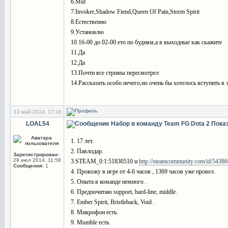
6.Mid
7.Invoker,Shadow Fiend,Queen Of Pain,Storm Spirit
8.Естественно
9.Установлю
10.16-00 до 02-00 ето по будням,а в выходные как скажите
11.Да
12.Да
13.Почти все стримы пересмотрел
14.Рассказать особо нечего,но очень бы хотелось вступить в
12 май 2014, 17:16
LOAL54
Набор в команду Team FG Dota 2
Пока
1. 17 лет.
2. Павлодар.
Зарегистрирован:
29 июл 2014, 11:58
3.STEAM_0:1:51830510 и
http://steamcommunity.com/id/5438
Сообщения:
1
4. Провожу в игре от 4-6 часов , 1369 часов уже провел.
5. Опыта в команде немного .
6. Предпочитаю support, hard-line, middle.
7. Ember Spirit, Bristleback, Void .
8. Микрофон есть.
9. Mumble есть.