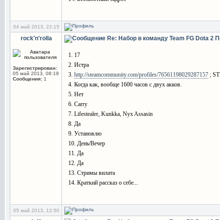
04 май 2013, 22:15
rock'n'rolla
Re: Набор в команду Team FG Dota 2
П
1. 17
2. Истра
Зарегистрирован:
05 май 2013, 08:19
3.
http://steamcommunity.com/profiles/76561198029287157
; S
Сообщения:
1
4. Когда как, вообще 1600 часов с двух акков.
5. Нет
6. Carry
7. Lifestealer, Kunkka, Nyx Assasin
8. Да
9. Установлю
10. День/Вечер
11. Да
12. Да
13. Стримы вилата
14. Краткий рассказ о себе...
05 май 2013, 12:50