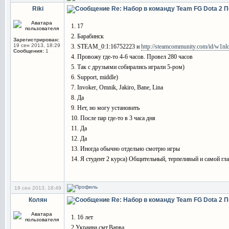
Riki
Re: Набор в команду Team FG Dota 2
П
1. 17
2. Барабинск
Зарегистрирован:
19 сен 2013, 18:29
3. STEAM_0:1:16752223 и
http://steamcommunity.com/id/w1nlo
Сообщения:
1
4. Провожу где-то 4-6 часов. Провел 280 часов
5. Так с друзьями собирались играли 5-ром)
6. Support, middle)
7. Invoker, Omnik, Jakiro, Bane, Lina
8. Да
9. Нет, но могу установить
10. После пар где-то в 3 часа дня
11. Да
12. Да
13. Иногда обычно отдельно смотрю игры
14. Я студент 2 курса) Общительный, терпеливый и самой г
19 сен 2013, 18:49
Колян
Re: Набор в команду Team FG Dota 2
П
1. 16 лет
2.Украина.смт.Варва