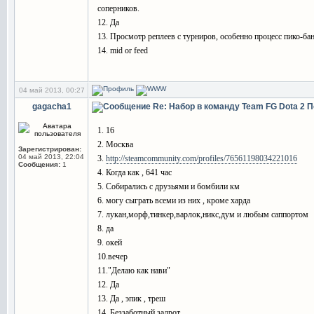
соперников.
12. Да
13. Просмотр реплеев с турниров, особенно процесс пико-ба
14. mid or feed
04 май 2013, 00:27
gagacha1
Re: Набор в команду Team FG Dota 2
П
1. 16
2. Москва
Зарегистрирован:
04 май 2013, 22:04
3.
http://steamcommunity.com/profiles/76561198034221016
Сообщения:
1
4. Когда как , 641 час
5. Собирались с друзьями и бомбили км
6. могу сыграть всеми из них , кроме харда
7. лукан,морф,тинкер,варлок,никс,дум и любым саппортом
8. да
9. окей
10.вечер
11."Делаю как нави"
12. Да
13. Да , эпик , треш
14. Беззаботный задрот