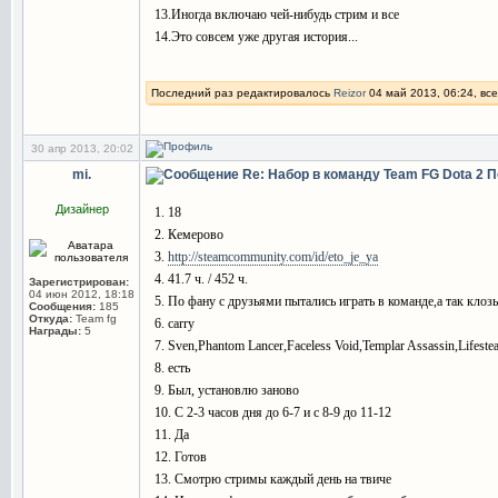
13.Иногда включаю чей-нибудь стрим и все
14.Это совсем уже другая история...
Последний раз редактировалось
Reizor
04 май 2013, 06:24, все
30 апр 2013, 20:02
mi.
Re: Набор в команду Team FG Dota 2
П
Дизайнер
1. 18
2. Кемерово
3.
http://steamcommunity.com/id/eto_je_ya
4. 41.7 ч. / 452 ч.
Зарегистрирован:
04 июн 2012, 18:18
5. По фану с друзьями пытались играть в команде,а так клоз
Сообщения:
185
Откуда:
Team fg
6. carry
Награды:
5
7. Sven,Phantom Lancer,Faceless Void,Templar Assassin,Lifestea
8. есть
9. Был, установлю заново
10. С 2-3 часов дня до 6-7 и с 8-9 до 11-12
11. Да
12. Готов
13. Смотрю стримы каждый день на твиче