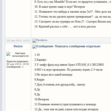
9. Есть ли у вас Mumble? Если нет, то придется установить - е
10. В какое время чаще в игре? Вечером
11. Понимаете что-нибудь в тактике игры 5х5? - Мое дело ма
12. Готовы ли вы уделять время тренировкам? - да, но мы вед
13. Смотрите ли вы турниры по Dota 2? - Смотрю Вилата ког
14. Краткий рассказ о себе - .... вот и весь рассказ
30 апр 2013, 19:25
Reizor
Показать сообщение отдельно
1.16
2.Барнаул
Зарегистрирован:
30 апр 2013, 19:50
3.У шифу фред под ником Space STEAM_0:1:38123003
Сообщения:
1
4.665 ч в игре проведено. По разному играю 2-3 часов
5.Не играл ни в какой команде
6.Керри
7.Дум,Алхимик,лон друид,войд , лансер
8.Да
9.Да
10.Вечером
11.Понимаю немного) прислушиваюсь к команде
12.Да , тока там не рано утром или поздно вечером