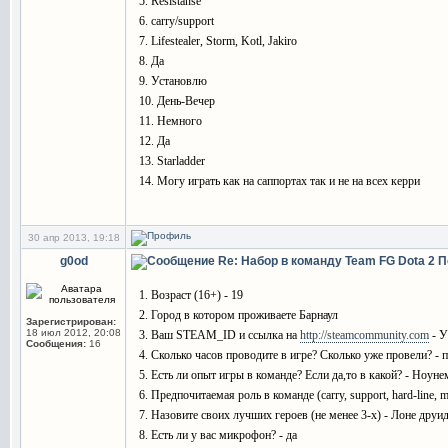
5. Resistanse
6. carry/support
7. Lifestealer, Storm, Kotl, Jakiro
8. Да
9. Установлю
10. День-Вечер
11. Немного
12. Да
13. Starladder
14. Могу играть как на саппортах так и не на всех керри
30 апр 2013, 19:18
g0od
Re: Набор в команду Team FG Dota 2
П
1. Возраст (16+) - 19
2. Город в котором проживаете Барнаул
Зарегистрирован:
18 июл 2012, 20:08
3. Ваш STEAM_ID и ссылка на
http://steamcommunity.com
- У
Сообщения:
16
4. Сколько часов проводите в игре? Сколько уже провели? - 
5. Есть ли опыт игры в команде? Если да,то в какой? - Ноуне
6. Предпочитаемая роль в команде (carry, support, hard-line, 
7. Назовите своих лучших героев (не менее 3-х) - Лоне друид
8. Есть ли у вас микрофон? - да