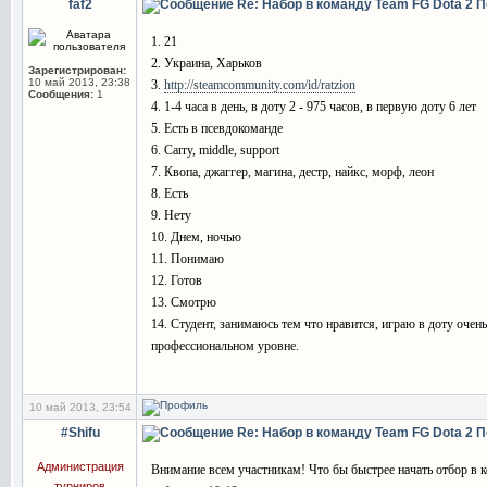
faf2
Re: Набор в команду Team FG Dota 2
П
1. 21
2. Украина, Харьков
Зарегистрирован:
10 май 2013, 23:38
3.
http://steamcommunity.com/id/ratzion
Сообщения:
1
4. 1-4 часа в день, в доту 2 - 975 часов, в первую доту 6 лет
5. Есть в псевдокоманде
6. Carry, middle, support
7. Квопа, джаггер, магина, дестр, найкс, морф, леон
8. Есть
9. Нету
10. Днем, ночью
11. Понимаю
12. Готов
13. Смотрю
14. Студент, занимаюсь тем что нравится, играю в доту очень
профессиональном уровне.
10 май 2013, 23:54
#Shifu
Re: Набор в команду Team FG Dota 2
П
Администрация
Внимание всем участникам! Что бы быстрее начать отбор в 
турниров