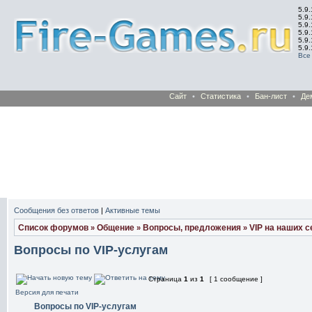
5.9.
5.9.
5.9
5.9
5.9
5.9
Все
Сайт
•
Статистика
•
Бан-лист
•
Де
Сообщения без ответов
|
Активные темы
Список форумов
Общение
Вопросы, предложения
VIP на наших 
»
»
»
Вопросы по VIP-услугам
Страница
1
из
1
[ 1 сообщение ]
Версия для печати
Вопросы по VIP-услугам