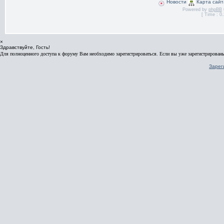
Новости
Карта сайт
Powered by
phpBB
[ Time : 0.
×
Здравствуйте, Гость!
Для полноценного доступа к форуму Вам необходимо зарегистрироваться. Если вы уже зарегистрированы
Зарег