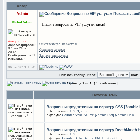
Автор
Admin
Вопросы по VIP-услугам
Показать соо
Global Admin
Пишите вопросы по VIP-услугам здесь!
_________________
Автор темы
Список серверов Fire-Games.ru
Зарегистрирован:
07 сен 2009,
Статистика серверов
20:45
Сообщения:
6781
Бан-лист - список банов
Награды:
4
06 окт 2013, 18:45
Показать сообщения за:
Поле 
Страница
1
из
1
[ 1 сообщение ]
Похожие темы
Вопросы и предложения по серверу CSS [Zombie Ri
[ На страницу:
1
,
2
,
3
,
4
,
5
]
в форуме
Counter-Strike Source [Zombie Riot] (Zombie Hell)
Вопросы и предложения по серверу DeathMatch H
[ На страницу:
1
,
2
]
в форуме
Counter-Strike Source DM:HeadShot Only