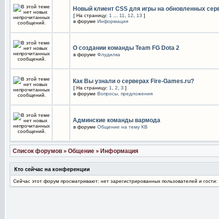
Новый клиент CSS для игры на обновленных сер
[ На страницу:
1
...
11
,
12
,
13
]
в форуме
Информация
О создании команды Team FG Dota 2
в форуме
Флудилка
Как Вы узнали о серверах Fire-Games.ru?
[ На страницу:
1
,
2
,
3
]
в форуме
Вопросы, предложения
Админские команды вармода
в форуме
Общение на тему КВ
Список форумов
Общение
Информация
»
»
Кто сейчас на конференции
Сейчас этот форум просматривают: нет зарегистрированных пользователей и гости: