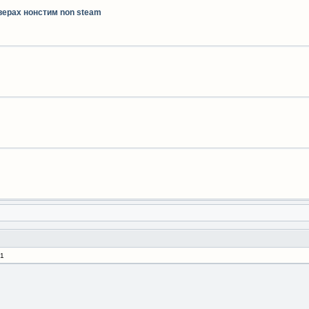
верах нонстим non steam
 1