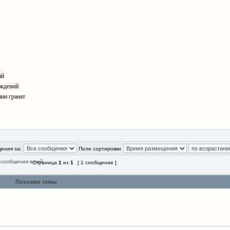
ий
еждений
нии гранат
ения за:
Поле сортировки
Страница
1
из
1
[ 1 сообщение ]
Похожие темы