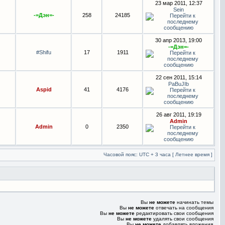
23 мар 2011, 12:37
Sein
-=Дэн=-
258
24185
30 апр 2013, 19:00
-=Дэн=-
#Shifu
17
1911
22 сен 2011, 15:14
PaBuJIb
Aspid
41
4176
26 авг 2011, 19:19
Admin
Admin
0
2350
Часовой пояс: UTC + 3 часа [ Летнее время ]
Вы
не можете
начинать темы
Вы
не можете
отвечать на сообщения
Вы
не можете
редактировать свои сообщения
Вы
не можете
удалять свои сообщения
Вы
не можете
добавлять вложения