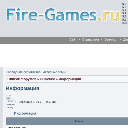
5.9.
5.9.
5.9
5.9
5.9
5.9
Все
Сайт
•
Статистика
•
Бан-лист
•
Де
Сообщения без ответов
|
Активные темы
Список форумов
Общение
Информация
»
»
Информация
Страница
1
из
2
[ Тем: 30 ]
Информация
Темы
Объявления