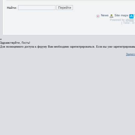
Найти:
News
Site mapx
Powered by
phpBB
[ Time : 0.
×
Здравствуйте, Гость!
Для полноценного доступа к форуму Вам необходимо зарегистрироваться. Если вы уже зарегистрированы
Зарег