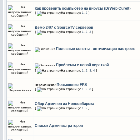
Как проверить компьютер на вирусы (DrWeb CureIt)
[
На страницу:
1
,
2
]
Демо 24\7 с SourceTV серверов
[
На страницу:
1
,
2
,
3
]
Полезные советы - оптимизация настроек
Проблемы с новой пираткой
[
На страницу:
1
,
2
,
3
,
4
]
Повышение FPS
Перемещена:
[
На страницу:
1
,
2
,
3
]
Сбор Админов из Новосибирска
[
На страницу:
1
,
2
]
Список Администраторов