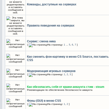
Команды, доступные на серверах
Правила поведения на серверах
Сервис: смена ника
[
На страницу:
1
...
5
,
6
,
7
]
Как сменить фон-картинку в меню CS Source, поставить
CSS
Модернизация игровых серверов
[
На страницу:
1
,
2
,
3
]
Как обезопасить себя от кражи аккаунта стим - steam
Рекомендации по обеспечению безопасности аккаунта
Фоны (GUI) в меню CSS
[
На страницу:
1
,
2
]