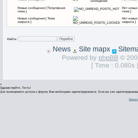
Новые сообщения [ Популярная
Нет новых
тема ]
тема ]
Новые сообщения [ Тема
Нет новых
закрыта ]
закрыта ]
Найти:
News
Site mapx
Sitem
Powered by
phpBB
© 2000
[ Time : 0.080s 
×
Здравствуйте, Гость!
Для полноценного доступа к форуму Вам необходимо зарегистрироваться. Если вы уже зарегистрированы
Зарег