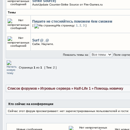
Strike Source)
AutoUpdate Counter-Strike Source от Fire-Games.ru
Темы
Пишите не стесняйтесь поможем 4ем сможем
[
На страницу:
1
,
2
,
3
]
Surf @_@
Сабж. Научите.
Показать темы за:
Поле сорти
Страница
1
из
1
[ Тем: 2 ]
Список форумов
Игровые сервера
Half-Life 1
Помощь новичку
»
»
»
Кто сейчас на конференции
Сейчас этот форум просматривают: нет зарегистрированных пользователей и гости:
Новые сообщения
Нет новых