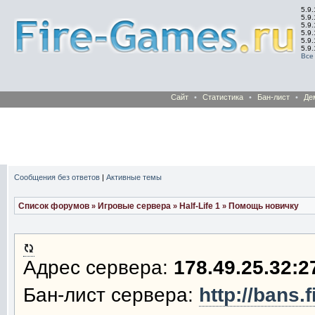
5.9.
5.9.
5.9
5.9
5.9
5.9
Все
Сайт
•
Статистика
•
Бан-лист
•
Де
Сообщения без ответов
|
Активные темы
Список форумов
Игровые сервера
Half-Life 1
Помощь новичку
»
»
»
Адрес сервера:
178.49.25.32:2
Бан-лист сервера:
http://bans.