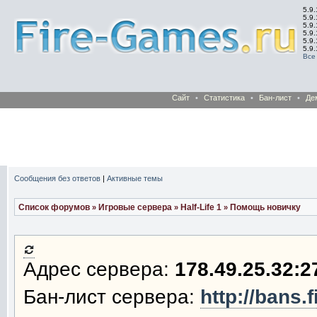
5.9.
5.9.
5.9
5.9
5.9
5.9
Все
Сайт
•
Статистика
•
Бан-лист
•
Де
Сообщения без ответов
|
Активные темы
Список форумов
Игровые сервера
Half-Life 1
Помощь новичку
»
»
»
Адрес сервера:
178.49.25.32:2
Бан-лист сервера:
http://bans.