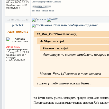
Список серверов Fire-Games.ru
07 сен 2009, 20:45
Сообщения:
6781
Статистика серверов
Награды:
4
Бан-лист - список банов
11 авг 2011, 11:20
p!cN1ck
Показать сообщение отдельно
Админ Half-Life 1
42_Rus_CroSSmaN
писал(а):
dj.NIga
писал(а):
Автор темы
Пикник
писал(а):
Зарегистрирован:
10 мар 2011, 22:23
Антивирус не может замедлить процесс иг
Сообщения:
167
Откуда:
г.НоВоСиБиРсК
Может. Если ЦП скачет с того нессего.
Только у тебя такое может быть..
ты 4итать посты умееш, замедлить процесс игры, а не снизить
Просто хорошие мышки имеют разную скорость Usb так вот 1