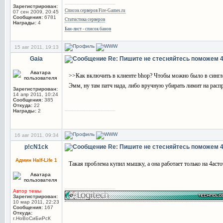
_________________
Зарегистрирован:
Список серверов Fire-Games.ru
07 сен 2009, 20:45
Сообщения:
6781
Статистика серверов
Награды:
4
Бан-лист - список банов
15 авг 2011, 19:13
Gaia
Re: Пишите не стесняйтесь поможем
>>Как включить в клиенте bhop? Чтобы можно было в сингле
Эмм, ну там патч нада, либо вручную убирать лимит на расп
Зарегистрирован:
14 апр 2011, 10:24
Сообщения:
385
Откуда:
22
_________________
Награды:
2
16 авг 2011, 09:34
p!cN1ck
Re: Пишите не стесняйтесь поможем
Админ Half-Life 1
Такая проблема купил мышку, а она работает только на 4асто
_________________
Автор темы
Зарегистрирован:
10 мар 2011, 22:23
Сообщения:
167
Откуда:
г.НоВоСиБиРсК