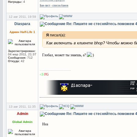
Награды:
4
Бан-лист - список банов
12 авг 2011, 19:59
Diaspara
Re: Пишите не стесняйтесь поможем
Админ Half-Life 1
Я
писал(а):
Как включить в клиенте bhop? Чтобы можно бы
Зарегистрирован:
04 мар 2011, 21:37
Глобал, может ты знаешь, а?
Сообщения:
712
Откуда:
42
_________________
<3
FG
13 авг 2011, 11:35
Admin
Re: Пишите не стесняйтесь поможем
Global Admin
Неа