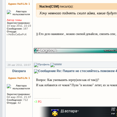
Админ Half-Life 1
Nucleo[CSM]
писал(а):
Хочу немного поднять скилл айма, какие буду
Автор темы
Зарегистрирован:
10 мар 2011, 22:23
Сообщения:
167
Откуда:
)) Ето дело наживное , можно сменой девайсов, снизить сенс,
г.НоВоСиБиРсК
_________________
28 авг 2011, 19:07
Diaspara
Re: Пишите не стесняйтесь поможем
Админ Half-Life 1
Вопрос: Как уменьшить лерпу(или как её там))?
И как избавится от чоков? Пули "в молоко" летят, из за чоко
Зарегистрирован:
_________________
04 мар 2011, 21:37
Сообщения:
712
<3
FG
Откуда:
42