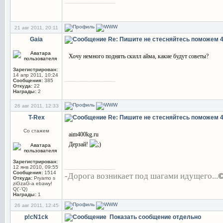
_________________
21 авг 2011, 20:11
Gaia
Re: Пишите не стесняйтесь поможем
Хочу немного поднять скилл айма, какие будут советы?
Зарегистрирован:
14 апр 2011, 10:24
_________________
Сообщения:
385
Откуда:
22
Награды:
2
26 авг 2011, 12:33
T-Rex
Re: Пишите не стесняйтесь поможем
Со стажем
aim400kg.ru
Дерзай!
Зарегистрирован:
_________________
12 янв 2010, 09:55
Сообщения:
1514
-Дорога возникает под шагами идущего...
©
Откуда:
Pryamo s
ziGzaG-a ebawy!
Q('-'Q)
Награды:
1
26 авг 2011, 12:45
p!cN1ck
Показать сообщение отдельно