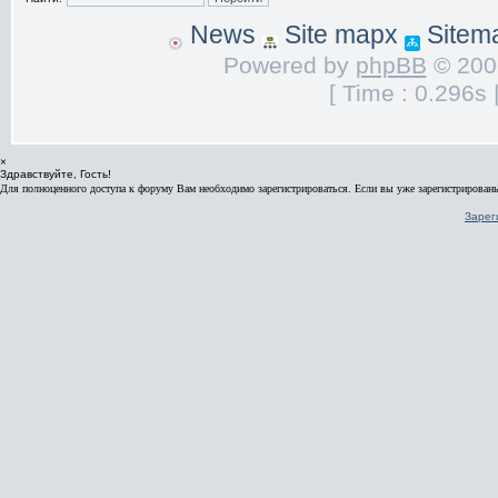
News
Site mapx
Sitem
Powered by
phpBB
© 2000
[ Time : 0.296s 
×
Здравствуйте, Гость!
Для полноценного доступа к форуму Вам необходимо зарегистрироваться. Если вы уже зарегистрированы
Зарег