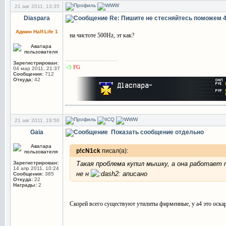
21 авг 2011, 13:35
Diaspara
Re: Пишите не стесняйтесь поможем
Админ Half-Life 1
на чистоте 500Hz, эт как?
_________________
Зарегистрирован:
<3
FG
04 мар 2011, 21:37
Сообщения:
712
Откуда:
42
21 авг 2011, 19:56
Gaia
Показать сообщение отдельно
p!cN1ck
писал(а):
Зарегистрирован:
Такая проблема купил мышку, а она работает 
14 апр 2011, 10:24
не н
аписано
Сообщения:
385
Откуда:
22
Награды:
2
Скорей всего существуют утилиты фирменные, у а4 это оска