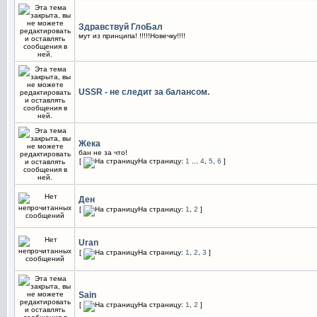
Здравствуй ГлоБал
мут из принципа! !!!!!Новечку!!!!
USSR - не следит за балансом.
Жека
бан не за что!
[
На страницу:
1
...
4
,
5
,
6
]
Ден
[
На страницу:
1
,
2
]
Uran
[
На страницу:
1
,
2
,
3
]
Sain
[
На страницу:
1
,
2
]