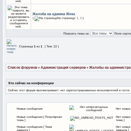
Жалоба на админа Жека
[
На страницу:
1
,
2
]
Показать темы за:
Поле сорти
Страница
1
из
1
[ Тем: 22 ]
Список форумов
Администрация серверов
Жалобы на администра
»
»
Кто сейчас на конференции
Сейчас этот форум просматривают: нет зарегистрированных пользователей и гости:
Новые сообщения
Нет новых
Новые сообщения [ Популярная
Нет новых
тема ]
тема ]
Новые сообщения [ Тема
Нет новых
закрыта ]
закрыта ]