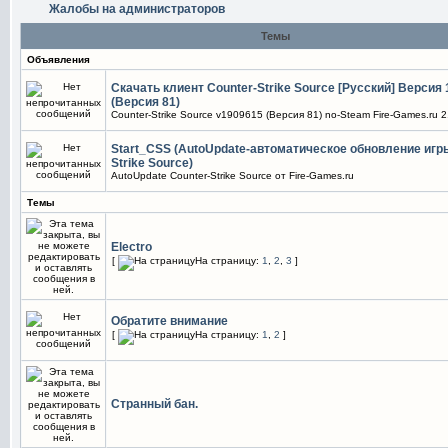
Жалобы на администраторов
Темы
Объявления
Скачать клиент Counter-Strike Source [Русский] Версия
(Версия 81)
Counter-Strike Source v1909615 (Версия 81) no-Steam Fire-Games.ru 2
Start_CSS (AutoUpdate-автоматическое обновление игры
Strike Source)
AutoUpdate Counter-Strike Source от Fire-Games.ru
Темы
Electro
[
На страницу:
1
,
2
,
3
]
Обратите внимание
[
На страницу:
1
,
2
]
Странный бан.