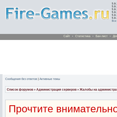
5.9.
5.9.
5.9
5.9
5.9
5.9
Все
Сайт
•
Статистика
•
Бан-лист
•
Де
Сообщения без ответов
|
Активные темы
Список форумов
Администрация серверов
Жалобы на администра
»
»
Прочтите внимательно