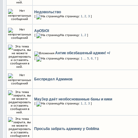
Недовольство
[
На страницу:
1
,
2
,
3
]
ApO$tOl
[
На страницу:
1
,
2
]
Антик обезбашеный админ! =/
[
На страницу:
1
...
5
,
6
,
7
]
Беспредел Админов
May3ep даёт необоснованные баны и кики
[
На страницу:
1
,
2
,
3
]
Просьба забрать админку у Goblina