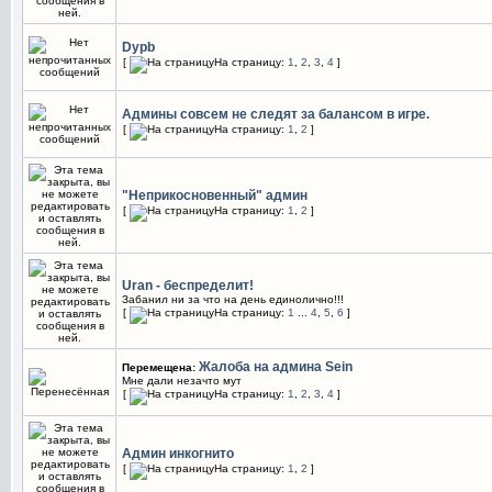
Dypb
[
На страницу:
1
,
2
,
3
,
4
]
Админы совсем не следят за балансом в игре.
[
На страницу:
1
,
2
]
"Неприкосновенный" админ
[
На страницу:
1
,
2
]
Uran - беспределит!
Забанил ни за что на день единолично!!!
[
На страницу:
1
...
4
,
5
,
6
]
Жалоба на админа Sein
Перемещена:
Мне дали незачто мут
[
На страницу:
1
,
2
,
3
,
4
]
Админ инкогнито
[
На страницу:
1
,
2
]